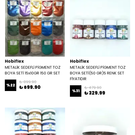
Hobiflex
Hobiflex
METALİK SEDEFLİ PİGMENT TOZ
METALİK SEDEFLİ PİGMENT TOZ
BOYA SETİ 15x10GR 150 GR SET
BOYA SETİ(50 GR)5 RENK SET
FİYATIDIR
₺ 899.90
%
22
₺ 699.90
₺ 479.90
%
31
₺ 329.99