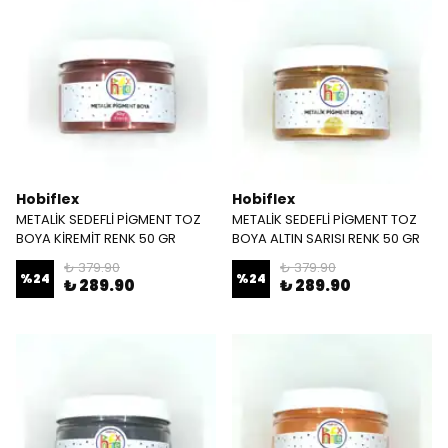
Hobiflex
Hobiflex
METALİK SEDEFLİ PİGMENT TOZ
METALİK SEDEFLİ PİGMENT TOZ
BOYA KİREMİT RENK 50 GR
BOYA ALTIN SARISI RENK 50 GR
₺ 379.90
₺ 379.90
%
24
%
24
₺ 289.90
₺ 289.90