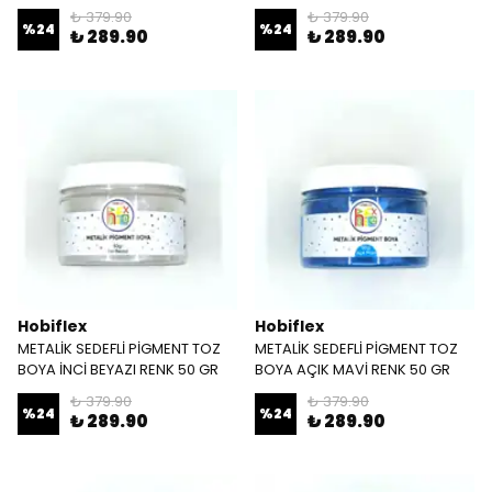
₺ 379.90
₺ 379.90
%
24
%
24
₺ 289.90
₺ 289.90
Hobiflex
Hobiflex
METALİK SEDEFLİ PİGMENT TOZ
METALİK SEDEFLİ PİGMENT TOZ
BOYA İNCİ BEYAZI RENK 50 GR
BOYA AÇIK MAVİ RENK 50 GR
₺ 379.90
₺ 379.90
%
24
%
24
₺ 289.90
₺ 289.90