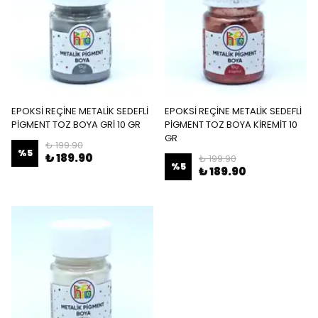
EPOKSİ REÇİNE METALİK SEDEFLİ
EPOKSİ REÇİNE METALİK SEDEFLİ
PİGMENT TOZ BOYA GRİ 10 GR
PİGMENT TOZ BOYA KİREMİT 10
GR
₺ 199.90
%
5
₺ 189.90
₺ 199.90
%
5
₺ 189.90