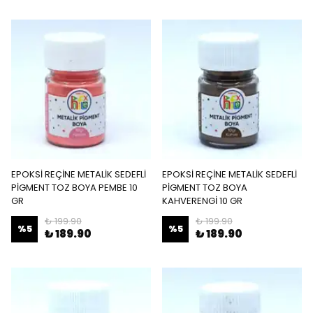
EPOKSİ REÇİNE METALİK SEDEFLİ
EPOKSİ REÇİNE METALİK SEDEFLİ
PİGMENT TOZ BOYA PEMBE 10
PİGMENT TOZ BOYA
GR
KAHVERENGİ 10 GR
₺ 199.90
₺ 199.90
%
5
%
5
₺ 189.90
₺ 189.90