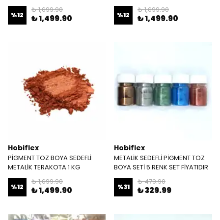
₺ 1,699.90
₺ 1,699.90
%
12
%
12
₺ 1,499.90
₺ 1,499.90
Hobiflex
Hobiflex
PİGMENT TOZ BOYA SEDEFLİ
METALİK SEDEFLİ PİGMENT TOZ
METALİK TERAKOTA 1 KG
BOYA SETİ 5 RENK SET FİYATIDIR
₺ 1,699.90
₺ 479.90
%
12
%
31
₺ 1,499.90
₺ 329.99