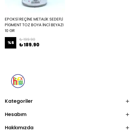
EPOKSİ REÇİNE METALİK SEDEFLİ
PİGMENT TOZ BOYA İNCİ BEYAZI
10 GR
₺ 199.90
%
5
₺ 189.90
Kategoriler
Hesabım
Hakkımızda