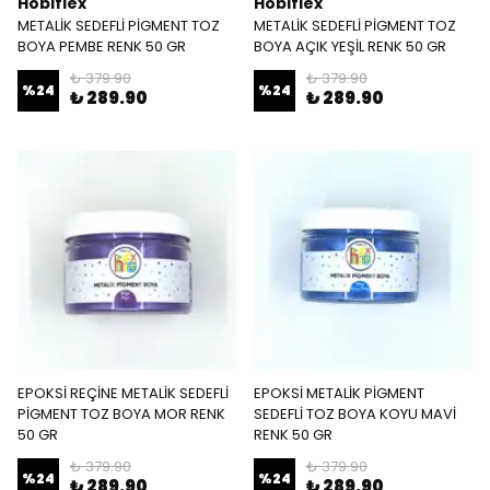
Hobiflex
Hobiflex
METALİK SEDEFLİ PİGMENT TOZ
METALİK SEDEFLİ PİGMENT TOZ
BOYA PEMBE RENK 50 GR
BOYA AÇIK YEŞİL RENK 50 GR
₺ 379.90
₺ 379.90
%
24
%
24
₺ 289.90
₺ 289.90
EPOKSİ REÇİNE METALİK SEDEFLİ
EPOKSİ METALİK PİGMENT
PİGMENT TOZ BOYA MOR RENK
SEDEFLİ TOZ BOYA KOYU MAVİ
50 GR
RENK 50 GR
₺ 379.90
₺ 379.90
%
24
%
24
₺ 289.90
₺ 289.90