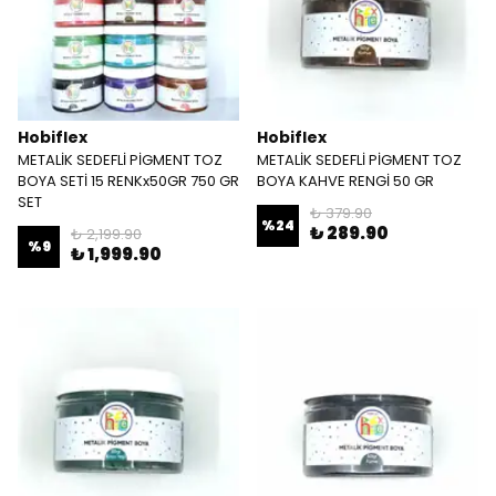
Hobiflex
Hobiflex
METALİK SEDEFLİ PİGMENT TOZ
METALİK SEDEFLİ PİGMENT TOZ
BOYA SETİ 15 RENKx50GR 750 GR
BOYA KAHVE RENGİ 50 GR
SET
₺ 379.90
%
24
₺ 289.90
₺ 2,199.90
%
9
₺ 1,999.90