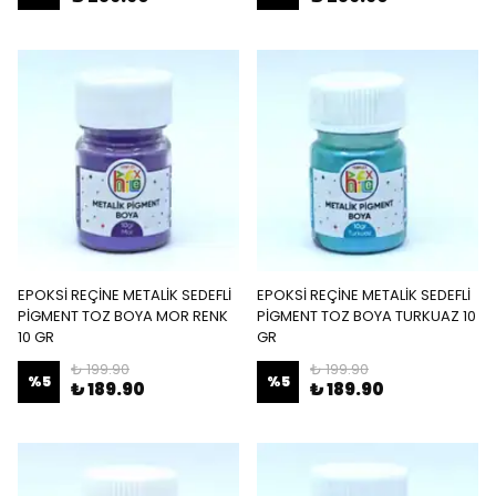
EPOKSİ REÇİNE METALİK SEDEFLİ
EPOKSİ REÇİNE METALİK SEDEFLİ
PİGMENT TOZ BOYA MOR RENK
PİGMENT TOZ BOYA TURKUAZ 10
10 GR
GR
₺ 199.90
₺ 199.90
%
5
%
5
₺ 189.90
₺ 189.90