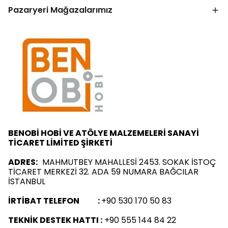
Pazaryeri Mağazalarımız
BENOBİ HOBİ VE ATÖLYE MALZEMELERİ SANAYİ
TİCARET LİMİTED ŞİRKETİ
ADRES:
MAHMUTBEY MAHALLESİ 2453. SOKAK İSTOÇ
TİCARET MERKEZİ 32. ADA 59 NUMARA BAĞCILAR
İSTANBUL
İRTİBAT TELEFON :
+90 530 170 50 83
TEKNİK DESTEK HATTI :
+90 555 144 84 22