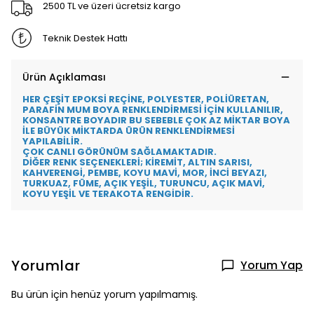
2500 TL ve üzeri ücretsiz kargo
Teknik Destek Hattı
Ürün Açıklaması
HER ÇEŞİT EPOKSİ REÇİNE, POLYESTER, POLİÜRETAN,
PARAFİN MUM BOYA RENKLENDİRMESİ İÇİN KULLANILIR,
KONSANTRE BOYADIR BU SEBEBLE ÇOK AZ MİKTAR BOYA
İLE BÜYÜK MİKTARDA ÜRÜN RENKLENDİRMESİ
YAPILABİLİR.
ÇOK CANLI GÖRÜNÜM SAĞLAMAKTADIR.
DİĞER RENK SEÇENEKLERİ; KİREMİT, ALTIN SARISI,
KAHVERENGİ, PEMBE, KOYU MAVİ, MOR, İNCİ BEYAZI,
TURKUAZ, FÜME, AÇIK YEŞİL, TURUNCU, AÇIK MAVİ,
KOYU YEŞİL VE TERAKOTA RENGİDİR.
Yorumlar
Yorum Yap
Bu ürün için henüz yorum yapılmamış.