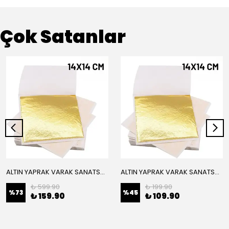
Çok Satanlar
ALTIN YAPRAK VARAK SANATSAL BÜYÜK BOY FOLYO EPOKSİ REÇİNE NAİL ART 16 ADET 14X14 CM ALTIN RENK
ALTIN YAPRAK VARAK SANATSAL BÜYÜK BOY FOLYO EPOKSİ REÇİNE NAİL ART 8 ADET ALTIN RENK 14X14 CM
₺ 599.90
₺ 199.90
%
73
%
45
₺ 159.90
₺ 109.90