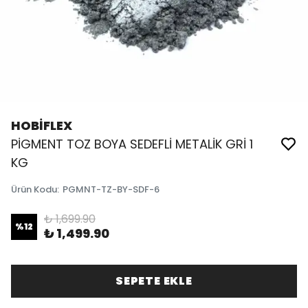
HOBİFLEX
PİGMENT TOZ BOYA SEDEFLİ METALİK GRİ 1
KG
Ürün Kodu
:
PGMNT-TZ-BY-SDF-6
₺ 1,699.90
%
12
₺ 1,499.90
SEPETE EKLE