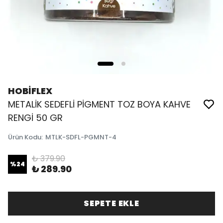
HOBİFLEX
METALİK SEDEFLİ PİGMENT TOZ BOYA KAHVE
RENGİ 50 GR
Ürün Kodu
:
MTLK-SDFL-PGMNT-4
₺ 379.90
%
24
₺ 289.90
SEPETE EKLE