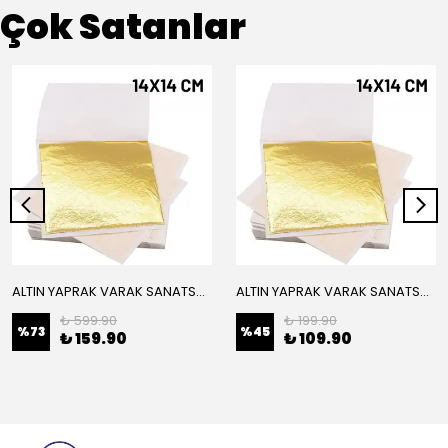
Çok Satanlar
ALTIN YAPRAK VARAK SANATSAL BÜYÜK BOY FOLYO EPOKSİ REÇİNE NAİL ART 16 ADET 14X14 CM ALTIN RENK
ALTIN YAPRAK VARAK SANATSAL BÜYÜK BOY FOLYO EPOKSİ REÇİNE NAİL ART 8 ADET ALTIN RENK 14X14 CM
₺ 599.90
₺ 199.90
%
73
%
45
₺ 159.90
₺ 109.90