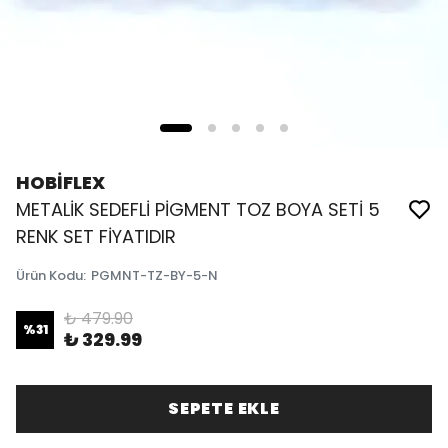
HOBİFLEX
METALİK SEDEFLİ PİGMENT TOZ BOYA SETİ 5
RENK SET FİYATIDIR
Ürün Kodu
:
PGMNT-TZ-BY-5-N
₺ 479.90
%
31
₺ 329.99
SEPETE EKLE