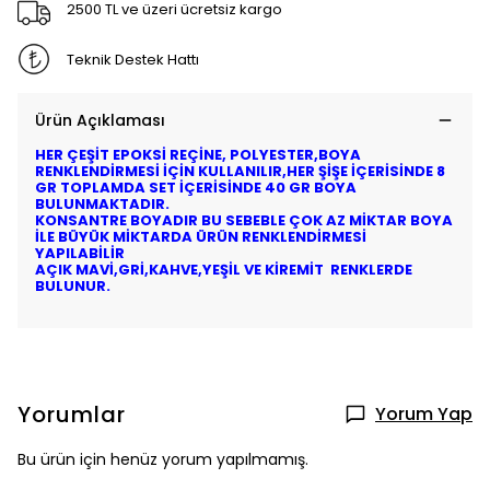
2500 TL ve üzeri ücretsiz kargo
Teknik Destek Hattı
Ürün Açıklaması
HER ÇEŞİT EPOKSİ REÇİNE, POLYESTER,BOYA
RENKLENDİRMESİ İÇİN KULLANILIR,HER ŞİŞE İÇERİSİNDE 8
GR TOPLAMDA SET İÇERİSİNDE 40 GR BOYA
BULUNMAKTADIR.
KONSANTRE BOYADIR BU SEBEBLE ÇOK AZ MİKTAR BOYA
İLE BÜYÜK MİKTARDA ÜRÜN RENKLENDİRMESİ
YAPILABİLİR
AÇIK MAVİ,GRİ,KAHVE,YEŞİL VE KİREMİT RENKLERDE
BULUNUR.
Yorumlar
Yorum Yap
Bu ürün için henüz yorum yapılmamış.