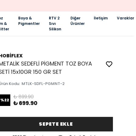
oz
Boya &
RTV 2
Diğer
İletişim
Varaklar
im &
Pigmentler
Sıvı
Ürünler
itter
Silikon
HOBİFLEX
METALİK SEDEFLİ PİGMENT TOZ BOYA
SETİ 15x10GR 150 GR SET
Ürün Kodu
:
MTLK-SDFL-PGMNT-2
₺ 899.90
%
22
₺ 699.90
SEPETE EKLE