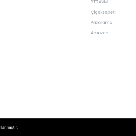
PTTAVM
Çiçeksepeti
Pazarama
Amazon
rlanmıştır.