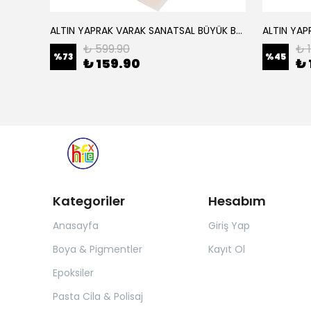
ALTIN YAPRAK VARAK SANATSAL BÜYÜK BOY FOLYO EPOKSİ REÇİNE NAİL ART 16 ADET 14X14 CM ALTIN RENK
Elyaf Dokuma Örgü Cam Elyaf 300 Gram / M2
₺ 599.90
₺ 
%
73
%
45
₺ 159.90
₺ 
Kategoriler
Hesabım
Anasayfa
Giriş Yap
Boya & Pigmentler
Kayıt Ol
Epoksiler
Pasta Cila & Polisaj