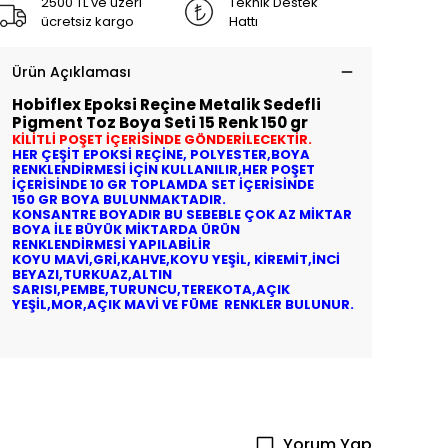
2500 TL ve üzeri
Teknik Destek
ücretsiz kargo
Hattı
Ürün Açıklaması
Hobiflex Epoksi Reçine Metalik Sedefli
Pigment Toz Boya Seti 15 Renk 150 gr
KİLİTLİ POŞET İÇERİSİNDE GÖNDERİLECEKTİR.
HER ÇEŞİT EPOKSİ REÇİNE, POLYESTER,BOYA
RENKLENDİRMESİ İÇİN KULLANILIR,HER POŞET
İÇERİSİNDE 10 GR TOPLAMDA SET İÇERİSİNDE
150 GR BOYA BULUNMAKTADIR.
KONSANTRE BOYADIR BU SEBEBLE ÇOK AZ MİKTAR
BOYA İLE BÜYÜK MİKTARDA ÜRÜN
RENKLENDİRMESİ YAPILABİLİR
KOYU MAVİ,GRİ,KAHVE,KOYU YEŞİL, KİREMİT,İNCİ
BEYAZI,TURKUAZ,ALTIN
SARISI,PEMBE,TURUNCU,TEREKOTA,AÇIK
YEŞİL,MOR,AÇIK MAVİ VE FÜME RENKLER BULUNUR.
Yorum Yap