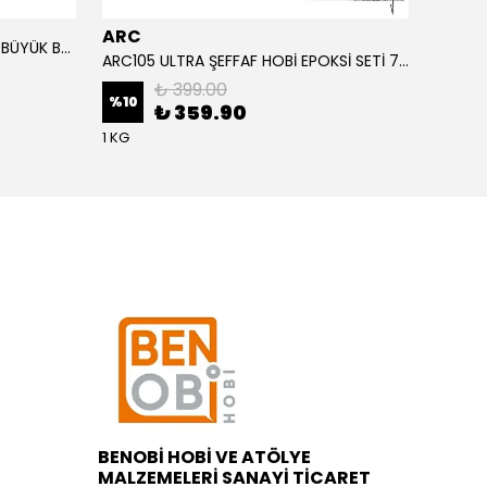
ARC
ARC
ALTIN YAPRAK VARAK SANATSAL BÜYÜK BOY FOLYO EPOKSİ REÇİNE NAİL ART 90 ADET 14X14 CM ALTIN RENK
ARC105 ULTRA ŞEFFAF HOBİ EPOKSİ SETİ 750 GRAM
₺ 399.00
%
10
%
1
₺ 359.90
1 KG
BENOBİ HOBİ VE ATÖLYE
MALZEMELERİ SANAYİ TİCARET