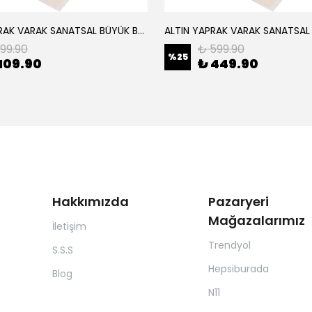
ALTIN YAPRAK VARAK SANATSAL BÜYÜK BOY FOLYO EPOKSİ REÇİNE NAİL ART 8 ADET ALTIN RENK 14X14 CM
199.90
₺ 599.90
%
25
109.90
₺ 449.90
Hakkımızda
Pazaryeri
Mağazalarımız
İletişim
Trendyol
S.S.S
Hepsiburada
Blog
N11