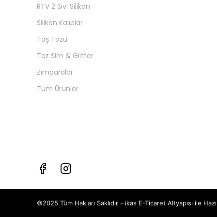
RTV 2 Sıvı Silikon
Silikon Kalıplar
Taş Tozu
Toz Sim & Glitter
Zımparalar
Tüm Ürünler
©2025 Tüm Hakları Saklıdır - ikas E-Ticaret
Altyapısı ile Hazı