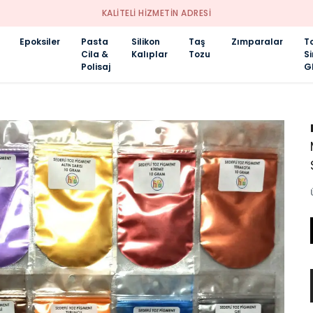
KALİTELİ HİZMETİN ADRESİ
Epoksiler
Pasta
Silikon
Taş
Zımparalar
T
Cila &
Kalıplar
Tozu
S
Polisaj
Gl