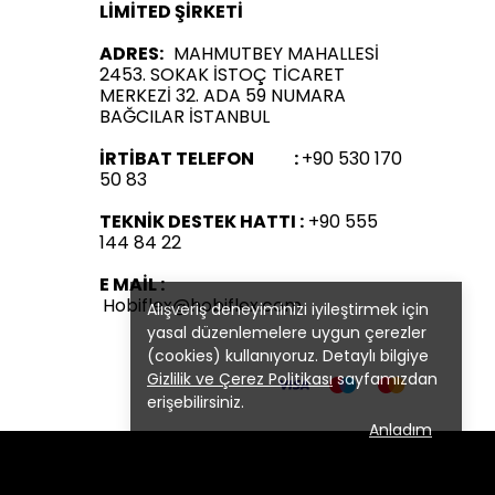
LİMİTED ŞİRKETİ
ADRES:
MAHMUTBEY MAHALLESİ
2453. SOKAK İSTOÇ TİCARET
MERKEZİ 32. ADA 59 NUMARA
BAĞCILAR İSTANBUL
İRTİBAT TELEFON :
+90 530 170
50 83
TEKNİK DESTEK HATTI :
+90 555
144 84 22
E MAİL :
Hobiflex@hobiflex.com
Alışveriş deneyiminizi iyileştirmek için
yasal düzenlemelere uygun çerezler
(cookies) kullanıyoruz. Detaylı bilgiye
Gizlilik ve Çerez Politikası
sayfamızdan
erişebilirsiniz.
Anladım