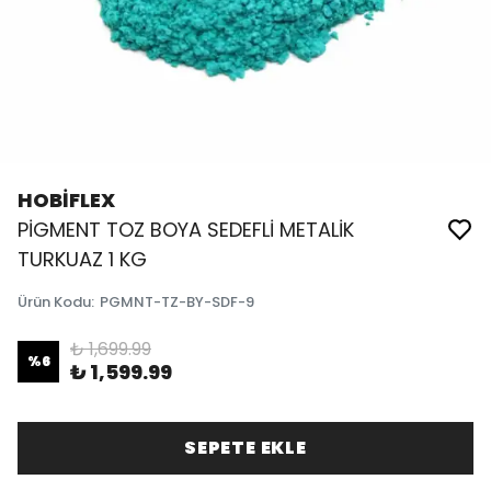
HOBİFLEX
PİGMENT TOZ BOYA SEDEFLİ METALİK
TURKUAZ 1 KG
Ürün Kodu
:
PGMNT-TZ-BY-SDF-9
₺ 1,699.99
%
6
₺ 1,599.99
SEPETE EKLE