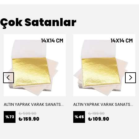
Çok Satanlar
ALTIN YAPRAK VARAK SANATSAL BÜYÜK BOY FOLYO EPOKSİ REÇİNE NAİL ART 16 ADET 14X14 CM ALTIN RENK
ALTIN YAPRAK VARAK SANATSAL BÜYÜK BOY FOLYO EPOKSİ REÇİNE NAİL ART 8 ADET ALTIN RENK 14X14 CM
₺ 599.90
₺ 199.90
%
73
%
45
₺ 159.90
₺ 109.90