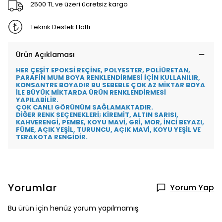
2500 TL ve üzeri ücretsiz kargo
Teknik Destek Hattı
Ürün Açıklaması
HER ÇEŞİT EPOKSİ REÇİNE, POLYESTER, POLİÜRETAN,
PARAFİN MUM BOYA RENKLENDİRMESİ İÇİN KULLANILIR,
KONSANTRE BOYADIR BU SEBEBLE ÇOK AZ MİKTAR BOYA
İLE BÜYÜK MİKTARDA ÜRÜN RENKLENDİRMESİ
YAPILABİLİR.
ÇOK CANLI GÖRÜNÜM SAĞLAMAKTADIR.
DİĞER RENK SEÇENEKLERİ; KİREMİT, ALTIN SARISI,
KAHVERENGİ, PEMBE, KOYU MAVİ, GRİ, MOR, İNCİ BEYAZI,
FÜME, AÇIK YEŞİL, TURUNCU, AÇIK MAVİ, KOYU YEŞİL VE
TERAKOTA RENGİDİR.
Yorumlar
Yorum Yap
Bu ürün için henüz yorum yapılmamış.