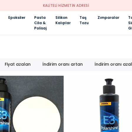
KALİTELİ HİZMETİN ADRESİ
Epoksiler
Pasta
Silikon
Taş
Zımparalar
T
Cila &
Kalıplar
Tozu
S
Polisaj
Gl
Fiyat azalan
İndirim oranı artan
İndirim oranı aza