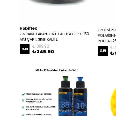
Hobiflex
EPOKSİ RE
ZIMPARA TABANI CIRTLI APLİKATÖRLÜ 150
POLARSHIN
MM ÇAP 1. SINIF KALİTE
POLİSAJ 2
₺ 399.90
₺ 
%
13
₺ 349.90
%
15
₺ 