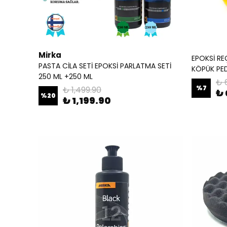
Mirka
EPOKSİ RE
PASTA CİLA SETİ EPOKSİ PARLATMA SETİ
KÖPÜK PED
250 ML +250 ML
₺ 
%
7
₺ 1,499.90
₺ 
%
20
₺ 1,199.90