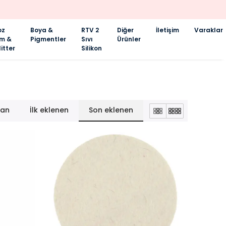
oz
Boya &
RTV 2
Diğer
İletişim
Varaklar
im &
Pigmentler
Sıvı
Ürünler
itter
Silikon
lan
İlk eklenen
Son eklenen