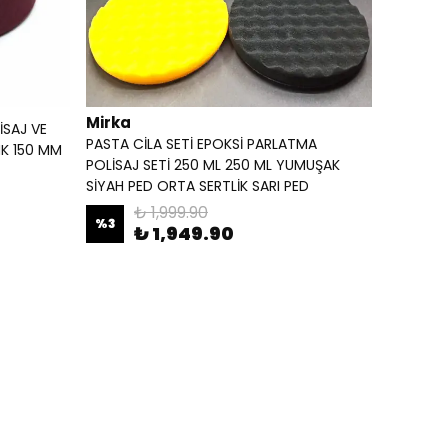
Mirka
İSAJ VE
PASTA CİLA SETİ EPOKSİ PARLATMA
NK 150 MM
POLİSAJ SETİ 250 ML 250 ML YUMUŞAK
SİYAH PED ORTA SERTLİK SARI PED
₺ 1,999.90
%
3
₺ 1,949.90