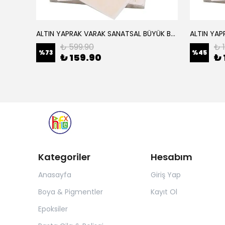
ALTIN YAPRAK VARAK SANATSAL BÜYÜK BOY FOLYO EPOKSİ REÇİNE NAİL ART 16 ADET 14X14 CM ALTIN RENK
Elyaf Dokuma Örgü Cam Elyaf 300 Gram / M2
₺ 599.90
₺ 
%
73
%
45
₺ 159.90
₺ 
Kategoriler
Hesabım
Anasayfa
Giriş Yap
Boya & Pigmentler
Kayıt Ol
Epoksiler