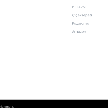
PTTAVM
Çiçeksepeti
Pazarama
Amazon
rlanmıştır.