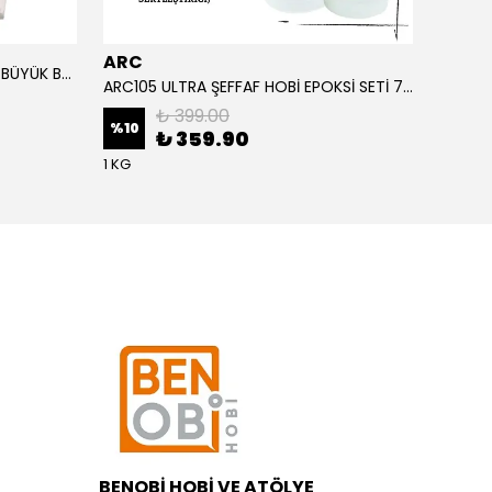
ARC
ARC
ALTIN YAPRAK VARAK SANATSAL BÜYÜK BOY FOLYO EPOKSİ REÇİNE NAİL ART 90 ADET 14X14 CM ALTIN RENK
ARC105 ULTRA ŞEFFAF HOBİ EPOKSİ SETİ 750 GRAM
₺ 399.00
%
10
%
1
₺ 359.90
1 KG
BENOBİ HOBİ VE ATÖLYE