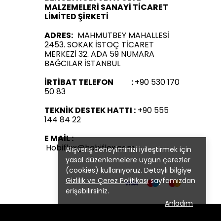
MALZEMELERİ SANAYİ TİCARET
LİMİTED ŞİRKETİ
ADRES:
MAHMUTBEY MAHALLESİ
2453. SOKAK İSTOÇ TİCARET
MERKEZİ 32. ADA 59 NUMARA
BAĞCILAR İSTANBUL
İRTİBAT TELEFON :
+90 530 170
50 83
TEKNİK DESTEK HATTI :
+90 555
144 84 22
E MAİL :
Hobiflex@hobiflex.com
Alışveriş deneyiminizi iyileştirmek için
yasal düzenlemelere uygun çerezler
(cookies) kullanıyoruz. Detaylı bilgiye
Gizlilik ve Çerez Politikası
sayfamızdan
erişebilirsiniz.
Anladım