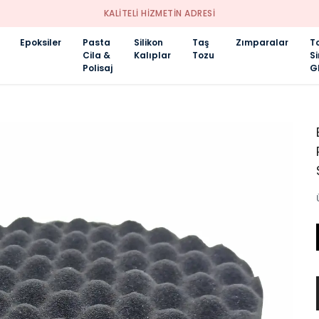
KALİTELİ HİZMETİN ADRESİ
Epoksiler
Pasta
Silikon
Taş
Zımparalar
T
Cila &
Kalıplar
Tozu
S
Polisaj
Gl