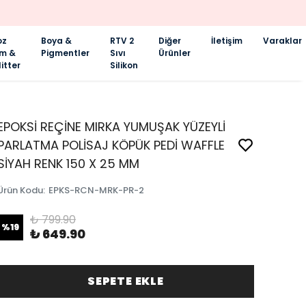
oz
Boya &
RTV 2
Diğer
İletişim
Varaklar
im &
Pigmentler
Sıvı
Ürünler
itter
Silikon
EPOKSİ REÇİNE MIRKA YUMUŞAK YÜZEYLİ
PARLATMA POLİSAJ KÖPÜK PEDİ WAFFLE
SİYAH RENK 150 X 25 MM
Ürün Kodu
:
EPKS-RCN-MRK-PR-2
₺ 799.90
%
19
₺ 649.90
SEPETE EKLE