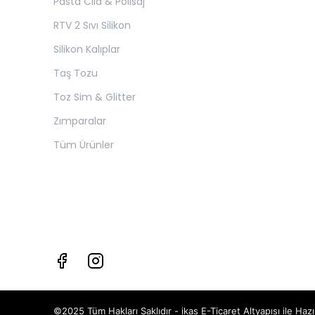
Pasta Cila & Polisaj
RTV 2 Sıvı Silikon
Silikon Kalıplar
Taş Tozu
Toz Sim & Glitter
Zımparalar
Tüm Ürünler
©2025 Tüm Hakları Saklıdır - ikas E-Ticaret
Altyapısı ile Hazı