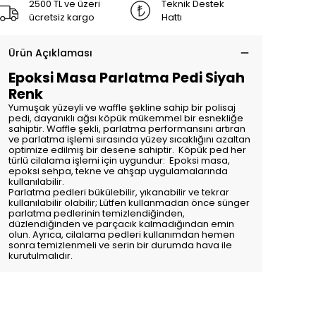
2500 TL ve üzeri
Teknik Destek
ücretsiz kargo
Hattı
Ürün Açıklaması
Epoksi Masa Parlatma Pedi Siyah
Renk
Yumuşak yüzeyli ve waffle şekline sahip bir polisaj
pedi, dayanıklı ağsı köpük mükemmel bir esnekliğe
sahiptir. Waffle şekli, parlatma performansını artıran
ve parlatma işlemi sırasında yüzey sıcaklığını azaltan
optimize edilmiş bir desene sahiptir. Köpük ped her
türlü cilalama işlemi için uygundur: Epoksi masa,
epoksi sehpa, tekne ve ahşap uygulamalarında
kullanılabilir.
Parlatma pedleri bükülebilir, yıkanabilir ve tekrar
kullanılabilir olabilir; Lütfen kullanmadan önce sünger
parlatma pedlerinin temizlendiğinden,
düzlendiğinden ve parçacık kalmadığından emin
olun. Ayrıca, cilalama pedleri kullanımdan hemen
sonra temizlenmeli ve serin bir durumda hava ile
kurutulmalıdır.