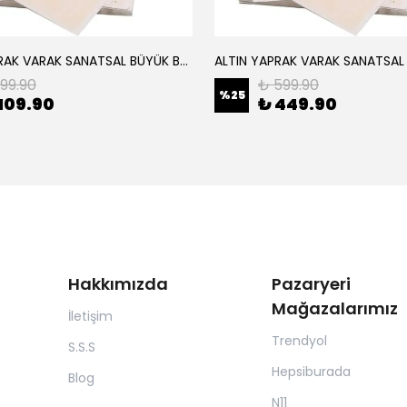
ALTIN YAPRAK VARAK SANATSAL BÜYÜK BOY FOLYO EPOKSİ REÇİNE NAİL ART 8 ADET ALTIN RENK 14X14 CM
199.90
₺ 599.90
%
25
109.90
₺ 449.90
Hakkımızda
Pazaryeri
Mağazalarımız
İletişim
Trendyol
S.S.S
Hepsiburada
Blog
N11