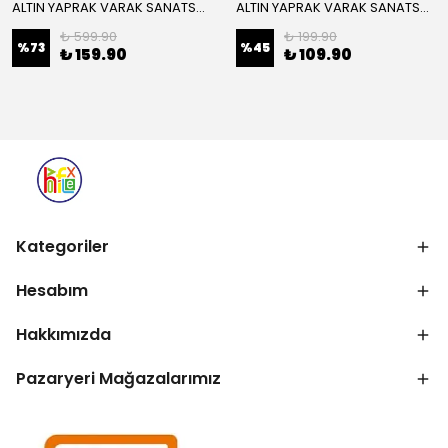
ALTIN YAPRAK VARAK SANATSAL BÜYÜK BOY FOLYO EPOKSİ REÇİNE NAİL ART 16 ADET 14X14 CM ALTIN RENK
ALTIN YAPRAK VARAK SANATSAL BÜYÜK BOY FOLYO EPOKSİ REÇİNE NAİL ART 8 ADET ALTIN RENK 14X14 CM
₺ 599.90
₺ 199.90
%
73
%
45
₺ 159.90
₺ 109.90
Kategoriler
Hesabım
Hakkımızda
Pazaryeri Mağazalarımız