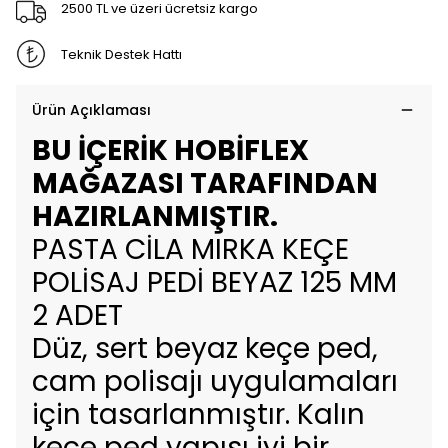
2500 TL ve üzeri ücretsiz kargo
Teknik Destek Hattı
Ürün Açıklaması
BU İÇERİK HOBİFLEX
MAĞAZASI TARAFINDAN
HAZIRLANMIŞTIR.
PASTA CİLA MIRKA KEÇE
POLİSAJ PEDİ BEYAZ 125 MM
2 ADET
Düz, sert beyaz keçe ped,
cam polisajı uygulamaları
için tasarlanmıştır. Kalın
keçe ped yapısı iyi bir