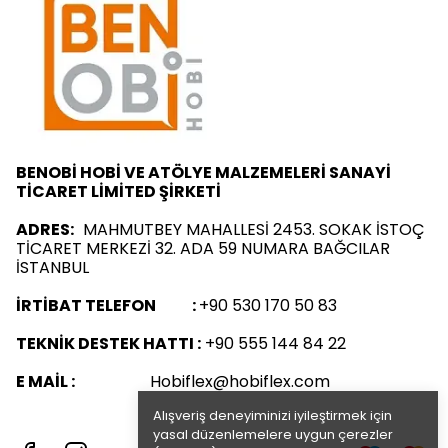
BENOBİ HOBİ VE ATÖLYE MALZEMELERİ SANAYİ
TİCARET LİMİTED ŞİRKETİ
ADRES:
MAHMUTBEY MAHALLESİ 2453. SOKAK İSTOÇ
TİCARET MERKEZİ 32. ADA 59 NUMARA BAĞCILAR
İSTANBUL
İRTİBAT TELEFON :
+90 530 170 50 83
TEKNİK DESTEK HATTI :
+90 555 144 84 22
E MAİL :
Hobiflex@hobiflex.com
Alışveriş deneyiminizi iyileştirmek için
yasal düzenlemelere uygun çerezler