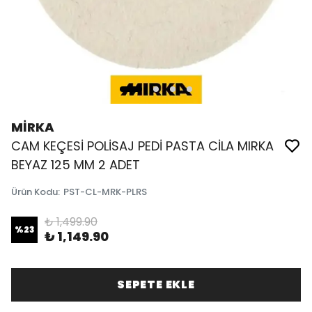
MİRKA
CAM KEÇESİ POLİSAJ PEDİ PASTA CİLA MIRKA
BEYAZ 125 MM 2 ADET
Ürün Kodu
:
PST-CL-MRK-PLRS
₺ 1,499.90
%
23
₺ 1,149.90
SEPETE EKLE