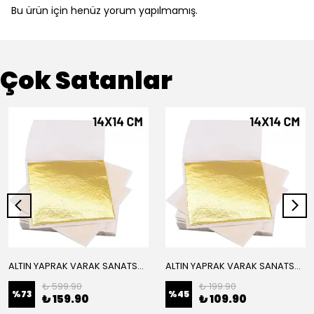
Bu ürün için henüz yorum yapılmamış.
Çok Satanlar
ALTIN YAPRAK VARAK SANATSAL BÜYÜK BOY FOLYO EPOKSİ REÇİNE NAİL ART 16 ADET 14X14 CM ALTIN RENK
ALTIN YAPRAK VARAK SANATSAL BÜYÜK BOY FOLYO EPOKSİ REÇİNE NAİL ART 8 ADET ALTIN RENK 14X14 CM
₺ 599.90
₺ 199.90
%
73
%
45
₺ 159.90
₺ 109.90