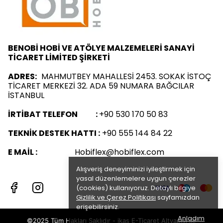
BENOBİ HOBİ VE ATÖLYE MALZEMELERİ SANAYİ
TİCARET LİMİTED ŞİRKETİ
ADRES:
MAHMUTBEY MAHALLESİ 2453. SOKAK İSTOÇ
TİCARET MERKEZİ 32. ADA 59 NUMARA BAĞCILAR
İSTANBUL
İRTİBAT TELEFON :
+90 530 170 50 83
TEKNİK DESTEK HATTI :
+90 555 144 84 22
E MAİL :
Hobiflex@hobiflex.com
Alışveriş deneyiminizi iyileştirmek için
yasal düzenlemelere uygun çerezler
(cookies) kullanıyoruz. Detaylı bilgiye
Gizlilik ve Çerez Politikası
sayfamızdan
erişebilirsiniz.
Anladım
©2025 Tüm Hakları Saklıdır - ikas E-Ticaret
Altyapısı ile