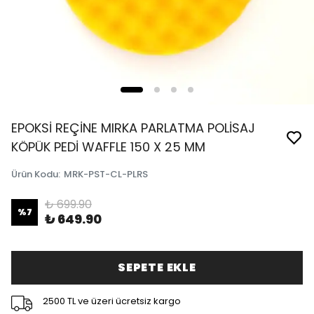
EPOKSİ REÇİNE MIRKA PARLATMA POLİSAJ
KÖPÜK PEDİ WAFFLE 150 X 25 MM
Ürün Kodu
:
MRK-PST-CL-PLRS
₺ 699.90
%
7
₺ 649.90
SEPETE EKLE
2500 TL ve üzeri ücretsiz kargo