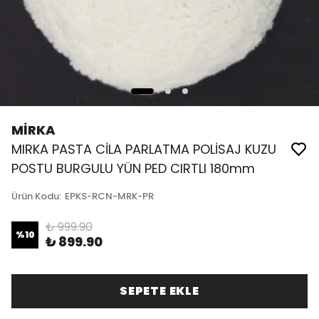
MİRKA
MIRKA PASTA CİLA PARLATMA POLİSAJ KUZU
POSTU BURGULU YÜN PED CIRTLI 180mm
Ürün Kodu
:
EPKS-RCN-MRK-PR
₺ 999.90
%
10
₺ 899.90
SEPETE EKLE