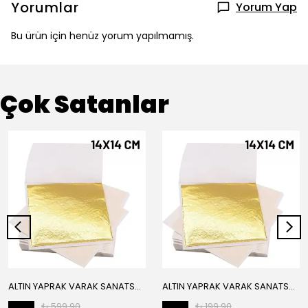
Yorumlar
Yorum Yap
Bu ürün için henüz yorum yapılmamış.
Çok Satanlar
ALTIN YAPRAK VARAK SANATSAL BÜYÜK BOY FOLYO EPOKSİ REÇİNE NAİL ART 16 ADET 14X14 CM ALTIN RENK
ALTIN YAPRAK VARAK SANATSAL BÜYÜK BOY FOLYO EPOKSİ REÇİNE NAİL ART 8 ADET ALTIN RENK 14X14 CM
₺ 599.90
₺ 199.90