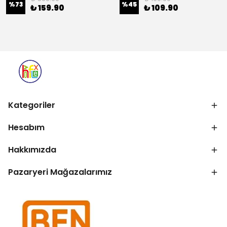
%
73
%
45
₺ 159.90
₺ 109.90
Kategoriler
Hesabım
Hakkımızda
Pazaryeri Mağazalarımız