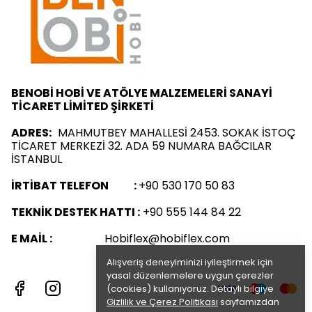
BENOBİ HOBİ VE ATÖLYE MALZEMELERİ SANAYİ
TİCARET LİMİTED ŞİRKETİ
ADRES:
MAHMUTBEY MAHALLESİ 2453. SOKAK İSTOÇ
TİCARET MERKEZİ 32. ADA 59 NUMARA BAĞCILAR
İSTANBUL
İRTİBAT TELEFON :
+90 530 170 50 83
TEKNİK DESTEK HATTI :
+90 555 144 84 22
E MAİL :
Hobiflex@hobiflex.com
Alışveriş deneyiminizi iyileştirmek için
yasal düzenlemelere uygun çerezler
(cookies) kullanıyoruz. Detaylı bilgiye
Gizlilik ve Çerez Politikası
sayfamızdan