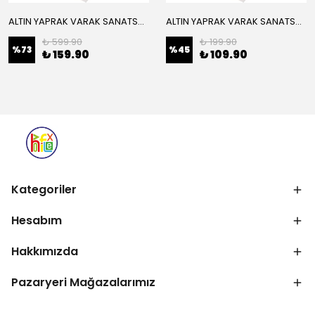
ALTIN YAPRAK VARAK SANATSAL BÜYÜK BOY FOLYO EPOKSİ REÇİNE NAİL ART 16 ADET 14X14 CM ALTIN RENK
ALTIN YAPRAK VARAK SANATSAL BÜYÜK BOY FOLYO EPOKSİ REÇİNE NAİL ART 8 ADET ALTIN RENK 14X14 CM
₺ 599.90
₺ 199.90
%
73
%
45
₺ 159.90
₺ 109.90
Kategoriler
Hesabım
Hakkımızda
Pazaryeri Mağazalarımız