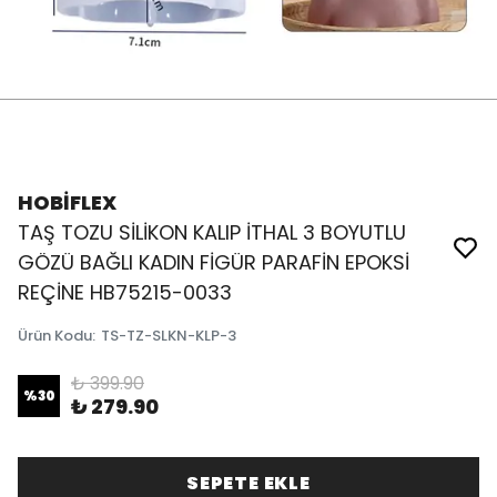
HOBİFLEX
TAŞ TOZU SİLİKON KALIP İTHAL 3 BOYUTLU
GÖZÜ BAĞLI KADIN FİGÜR PARAFİN EPOKSİ
REÇİNE HB75215-0033
Ürün Kodu
:
TS-TZ-SLKN-KLP-3
₺ 399.90
%
30
₺ 279.90
SEPETE EKLE