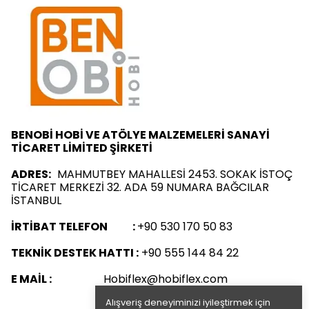
BENOBİ HOBİ VE ATÖLYE MALZEMELERİ SANAYİ
TİCARET LİMİTED ŞİRKETİ
ADRES:
MAHMUTBEY MAHALLESİ 2453. SOKAK İSTOÇ
TİCARET MERKEZİ 32. ADA 59 NUMARA BAĞCILAR
İSTANBUL
İRTİBAT TELEFON :
+90 530 170 50 83
TEKNİK DESTEK HATTI :
+90 555 144 84 22
E MAİL :
Hobiflex@hobiflex.com
Alışveriş deneyiminizi iyileştirmek için