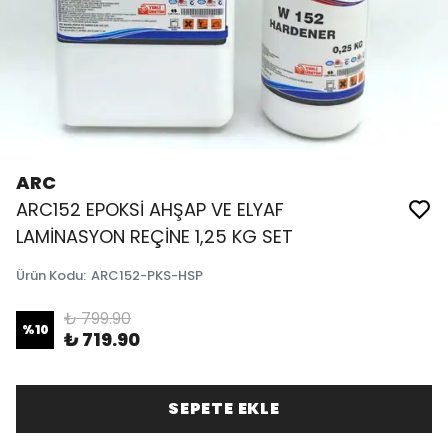
ARC
ARC152 EPOKSİ AHŞAP VE ELYAF
LAMİNASYON REÇİNE 1,25 KG SET
Ürün Kodu
:
ARC152-PKS-HSP
₺ 799.90
%
10
₺ 719.90
SEPETE EKLE