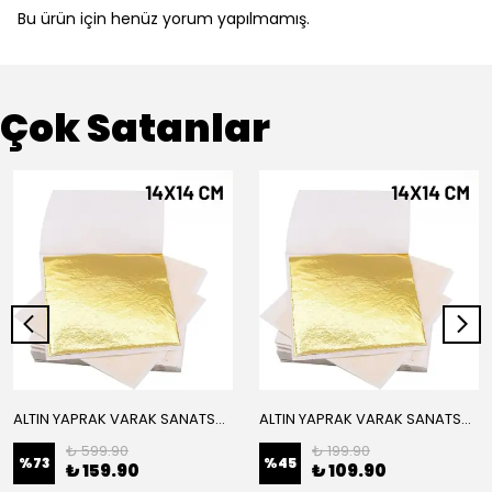
Bu ürün için henüz yorum yapılmamış.
Çok Satanlar
ALTIN YAPRAK VARAK SANATSAL BÜYÜK BOY FOLYO EPOKSİ REÇİNE NAİL ART 16 ADET 14X14 CM ALTIN RENK
ALTIN YAPRAK VARAK SANATSAL BÜYÜK BOY FOLYO EPOKSİ REÇİNE NAİL ART 8 ADET ALTIN RENK 14X14 CM
₺ 599.90
₺ 199.90
%
73
%
45
₺ 159.90
₺ 109.90