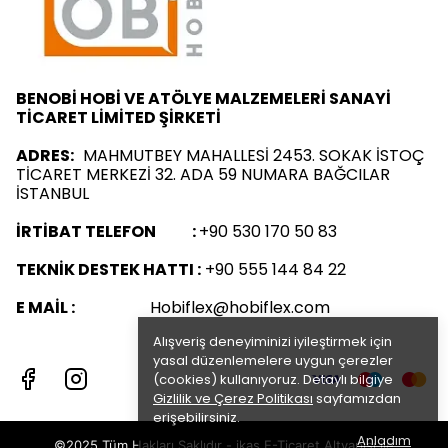
BENOBİ HOBİ VE ATÖLYE MALZEMELERİ SANAYİ
TİCARET LİMİTED ŞİRKETİ
ADRES:
MAHMUTBEY MAHALLESİ 2453. SOKAK İSTOÇ
TİCARET MERKEZİ 32. ADA 59 NUMARA BAĞCILAR
İSTANBUL
İRTİBAT TELEFON :
+90 530 170 50 83
TEKNİK DESTEK HATTI :
+90 555 144 84 22
E MAİL :
Hobiflex@hobiflex.com
Alışveriş deneyiminizi iyileştirmek için
yasal düzenlemelere uygun çerezler
(cookies) kullanıyoruz. Detaylı bilgiye
Gizlilik ve Çerez Politikası
sayfamızdan
erişebilirsiniz.
Anladım
©2025 Tüm Hakları Saklıdır - ikas E-Ticaret
Altyapısı ile