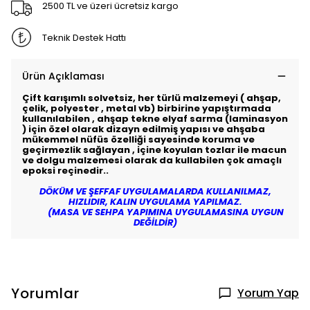
2500 TL ve üzeri ücretsiz kargo
Teknik Destek Hattı
Ürün Açıklaması
Çift karışımlı solvetsiz, her türlü malzemeyi ( ahşap,
çelik, polyester , metal vb) birbirine yapıştırmada
kullanılabilen , ahşap tekne elyaf sarma (laminasyon
) için özel olarak dizayn edilmiş yapısı ve ahşaba
mükemmel nüfüs özelliği sayesinde koruma ve
geçirmezlik sağlayan , içine koyulan tozlar ile macun
ve dolgu malzemesi olarak da kullabilen çok amaçlı
epoksi reçinedir..
DÖKÜM VE ŞEFFAF UYGULAMALARDA KULLANILMAZ,
HIZLIDIR, KALIN UYGULAMA YAPILMAZ.
(MASA VE SEHPA YAPIMINA UYGULAMASINA UYGUN
DEĞİLDİR)
Yorumlar
Yorum Yap