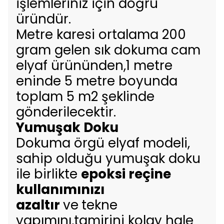
işlemleriniz için doğru
üründür.
Metre karesi ortalama 200
gram gelen sık dokuma cam
elyaf ürününden,1 metre
eninde 5 metre boyunda
toplam 5 m2 şeklinde
gönderilecektir.
Yumuşak Doku
Dokuma örgü elyaf modeli,
sahip olduğu yumuşak doku
ile birlikte
epoksi reçine
kullanımınızı
azaltır
ve
tekne
yapımını,tamirini kolay hale