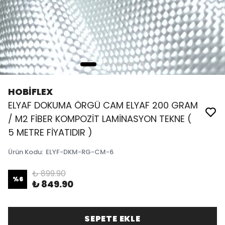
HOBİFLEX
ELYAF DOKUMA ÖRGÜ CAM ELYAF 200 GRAM
/ M2 FİBER KOMPOZİT LAMİNASYON TEKNE (
5 METRE FİYATIDIR )
Ürün Kodu
:
ELYF-DKM-RG-CM-6
₺ 899.90
%
6
₺ 849.90
SEPETE EKLE