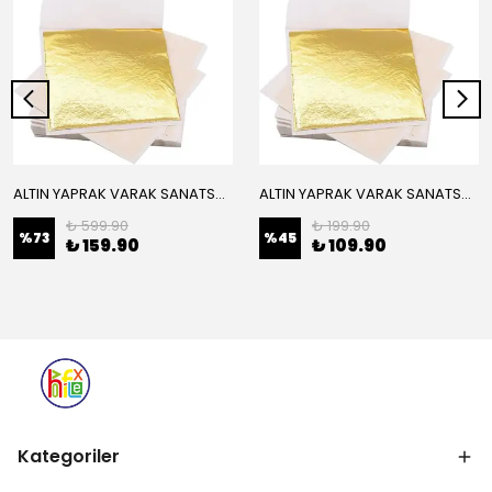
ALTIN YAPRAK VARAK SANATSAL BÜYÜK BOY FOLYO EPOKSİ REÇİNE NAİL ART 16 ADET 14X14 CM ALTIN RENK
ALTIN YAPRAK VARAK SANATSAL BÜYÜK BOY FOLYO EPOKSİ REÇİNE NAİL ART 8 ADET ALTIN RENK 14X14 CM
₺ 599.90
₺ 199.90
%
73
%
45
₺ 159.90
₺ 109.90
Kategoriler