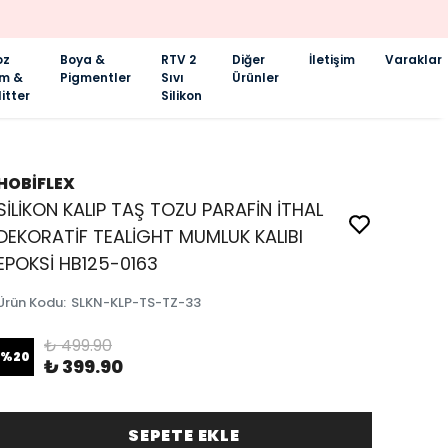
oz
Boya &
RTV 2
Diğer
İletişim
Varaklar
im &
Pigmentler
Sıvı
Ürünler
itter
Silikon
HOBİFLEX
SİLİKON KALIP TAŞ TOZU PARAFİN İTHAL
DEKORATİF TEALİGHT MUMLUK KALIBI
EPOKSİ HB125-0163
Ürün Kodu
:
SLKN-KLP-TS-TZ-33
₺ 499.90
%
20
₺ 399.90
SEPETE EKLE