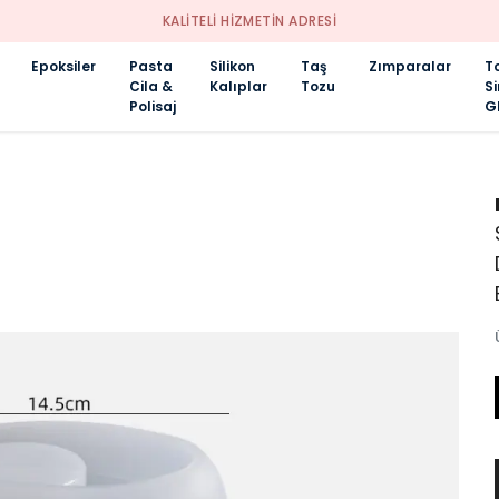
KALİTELİ HİZMETİN ADRESİ
Epoksiler
Pasta
Silikon
Taş
Zımparalar
T
Cila &
Kalıplar
Tozu
S
Polisaj
Gl