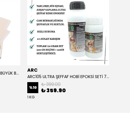
ARC
ARC
ALTIN YAPRAK VARAK SANATSAL BÜYÜK BOY FOLYO EPOKSİ REÇİNE NAİL ART 90 ADET 14X14 CM ALTIN RENK
ARC105 ULTRA ŞEFFAF HOBİ EPOKSİ SETİ 750 GRAM
₺ 399.00
%
10
%
1
₺ 359.90
1 KG