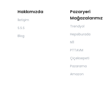
Hakkımızda
Pazaryeri
Mağazalarımız
İletişim
Trendyol
S.S.S
Hepsiburada
Blog
N11
PTTAVM
Çiçeksepeti
Pazarama
Amazon