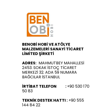
BENOBİ HOBİ VE ATÖLYE
MALZEMELERİ SANAYİ TİCARET
LİMİTED ŞİRKETİ
ADRES:
MAHMUTBEY MAHALLESİ
2453. SOKAK İSTOÇ TİCARET
MERKEZİ 32. ADA 59 NUMARA
BAĞCILAR İSTANBUL
İRTİBAT TELEFON :
+90 530 170
50 83
TEKNİK DESTEK HATTI :
+90 555
144 84 22