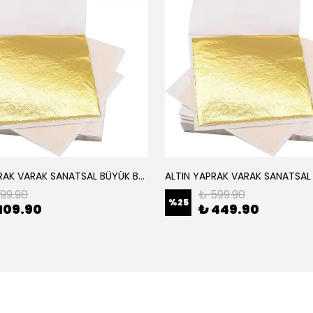
ALTIN YAPRAK VARAK SANATSAL BÜYÜK BOY FOLYO EPOKSİ REÇİNE NAİL ART 8 ADET ALTIN RENK 14X14 CM
199.90
₺ 599.90
%
25
109.90
₺ 449.90