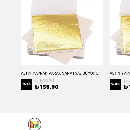
ALTIN YAPRAK VARAK SANATSAL BÜYÜK BOY FOLYO EPOKSİ REÇİNE NAİL ART 16 ADET 14X14 CM ALTIN RENK
Elyaf Dokuma Örgü Cam Elyaf 300 Gram / M2
₺ 599.90
₺ 
%
73
%
45
₺ 159.90
₺ 