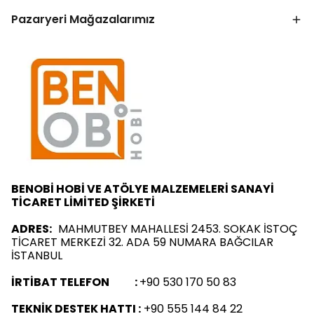
Pazaryeri Mağazalarımız
BENOBİ HOBİ VE ATÖLYE MALZEMELERİ SANAYİ
TİCARET LİMİTED ŞİRKETİ
ADRES:
MAHMUTBEY MAHALLESİ 2453. SOKAK İSTOÇ
TİCARET MERKEZİ 32. ADA 59 NUMARA BAĞCILAR
İSTANBUL
İRTİBAT TELEFON :
+90 530 170 50 83
TEKNİK DESTEK HATTI :
+90 555 144 84 22