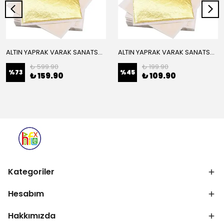
ALTIN YAPRAK VARAK SANATSAL BÜYÜK BOY FOLYO EPOKSİ REÇİNE NAİL ART 16 ADET 14X14 CM ALTIN RENK
ALTIN YAPRAK VARAK SANATSAL BÜYÜK BOY FOLYO EPOKSİ REÇİNE NAİL ART 8 ADET ALTIN RENK 14X14 CM
₺ 599.90
₺ 199.90
%
73
%
45
₺ 159.90
₺ 109.90
Kategoriler
Hesabım
Hakkımızda