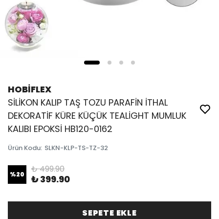
HOBİFLEX
SİLİKON KALIP TAŞ TOZU PARAFİN İTHAL
DEKORATİF KÜRE KÜÇÜK TEALİGHT MUMLUK
KALIBI EPOKSİ HB120-0162
Ürün Kodu
:
SLKN-KLP-TS-TZ-32
₺ 499.90
%
20
₺ 399.90
SEPETE EKLE