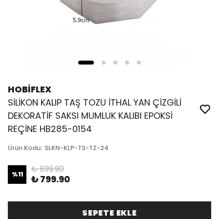
HOBİFLEX
SİLİKON KALIP TAŞ TOZU İTHAL YAN ÇİZGİLİ
DEKORATİF SAKSI MUMLUK KALIBI EPOKSİ
REÇİNE HB285-0154
Ürün Kodu
:
SLKN-KLP-TS-TZ-24
₺ 899.90
%
11
₺ 799.90
SEPETE EKLE