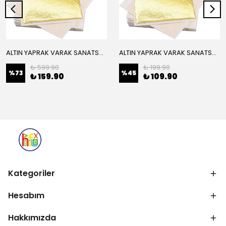
ALTIN YAPRAK VARAK SANATSAL BÜYÜK BOY FOLYO EPOKSİ REÇİNE NAİL ART 16 ADET 14X14 CM ALTIN RENK
ALTIN YAPRAK VARAK SANATSAL BÜYÜK BOY FOLYO EPOKSİ REÇİNE NAİL ART 8 ADET ALTIN RENK 14X14 CM
₺ 599.90
₺ 199.90
%
73
%
45
₺ 159.90
₺ 109.90
Kategoriler
Hesabım
Hakkımızda