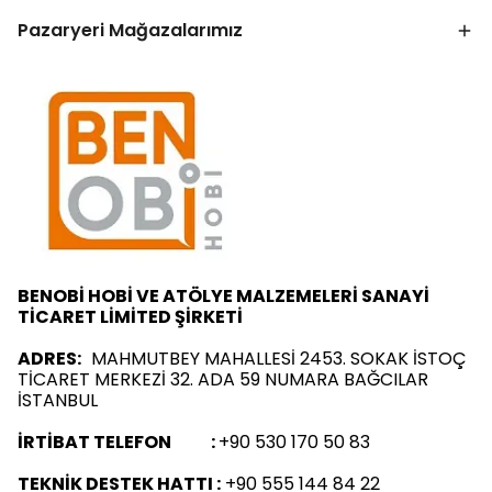
Pazaryeri Mağazalarımız
BENOBİ HOBİ VE ATÖLYE MALZEMELERİ SANAYİ
TİCARET LİMİTED ŞİRKETİ
ADRES:
MAHMUTBEY MAHALLESİ 2453. SOKAK İSTOÇ
TİCARET MERKEZİ 32. ADA 59 NUMARA BAĞCILAR
İSTANBUL
İRTİBAT TELEFON :
+90 530 170 50 83
TEKNİK DESTEK HATTI :
+90 555 144 84 22