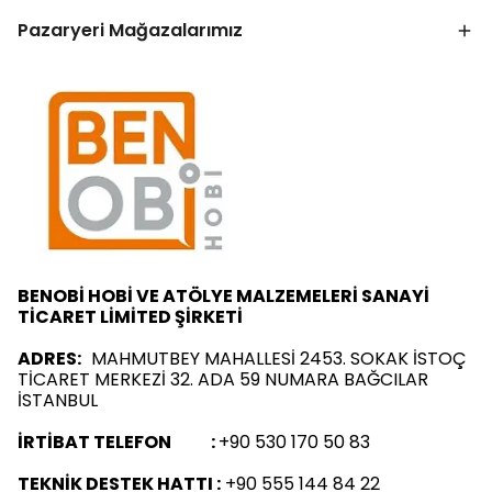
Pazaryeri Mağazalarımız
BENOBİ HOBİ VE ATÖLYE MALZEMELERİ SANAYİ
TİCARET LİMİTED ŞİRKETİ
ADRES:
MAHMUTBEY MAHALLESİ 2453. SOKAK İSTOÇ
TİCARET MERKEZİ 32. ADA 59 NUMARA BAĞCILAR
İSTANBUL
İRTİBAT TELEFON :
+90 530 170 50 83
TEKNİK DESTEK HATTI :
+90 555 144 84 22