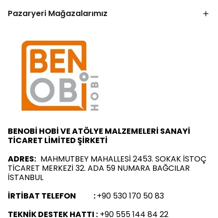
Pazaryeri Mağazalarımız
BENOBİ HOBİ VE ATÖLYE MALZEMELERİ SANAYİ
TİCARET LİMİTED ŞİRKETİ
ADRES:
MAHMUTBEY MAHALLESİ 2453. SOKAK İSTOÇ
TİCARET MERKEZİ 32. ADA 59 NUMARA BAĞCILAR
İSTANBUL
İRTİBAT TELEFON :
+90 530 170 50 83
TEKNİK DESTEK HATTI :
+90 555 144 84 22