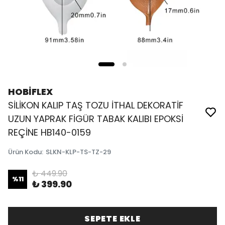
HOBİFLEX
SİLİKON KALIP TAŞ TOZU İTHAL DEKORATİF
UZUN YAPRAK FİGÜR TABAK KALIBI EPOKSİ
REÇİNE HB140-0159
Ürün Kodu
:
SLKN-KLP-TS-TZ-29
₺ 449.90
%
11
₺ 399.90
SEPETE EKLE