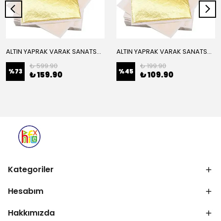
ALTIN YAPRAK VARAK SANATSAL BÜYÜK BOY FOLYO EPOKSİ REÇİNE NAİL ART 16 ADET 14X14 CM ALTIN RENK
ALTIN YAPRAK VARAK SANATSAL BÜYÜK BOY FOLYO EPOKSİ REÇİNE NAİL ART 8 ADET ALTIN RENK 14X14 CM
₺ 599.90
₺ 199.90
%
73
%
45
₺ 159.90
₺ 109.90
Kategoriler
Hesabım
Hakkımızda