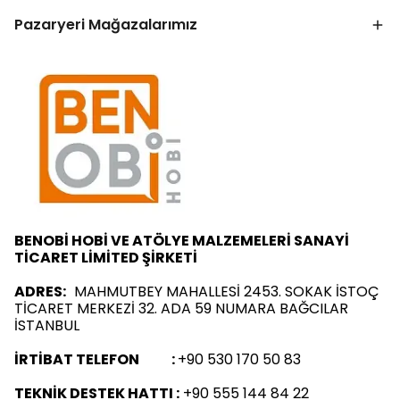
Pazaryeri Mağazalarımız
BENOBİ HOBİ VE ATÖLYE MALZEMELERİ SANAYİ
TİCARET LİMİTED ŞİRKETİ
ADRES:
MAHMUTBEY MAHALLESİ 2453. SOKAK İSTOÇ
TİCARET MERKEZİ 32. ADA 59 NUMARA BAĞCILAR
İSTANBUL
İRTİBAT TELEFON :
+90 530 170 50 83
TEKNİK DESTEK HATTI :
+90 555 144 84 22