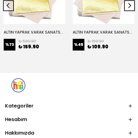
ALTIN YAPRAK VARAK SANATSAL BÜYÜK BOY FOLYO EPOKSİ REÇİNE NAİL ART 16 ADET 14X14 CM ALTIN RENK
ALTIN YAPRAK VARAK SANATSAL BÜYÜK BOY FOLYO EPOKSİ REÇİNE NAİL ART 8 ADET ALTIN RENK 14X14 CM
₺ 599.90
₺ 199.90
%
73
%
45
₺ 159.90
₺ 109.90
Kategoriler
Hesabım
Hakkımızda