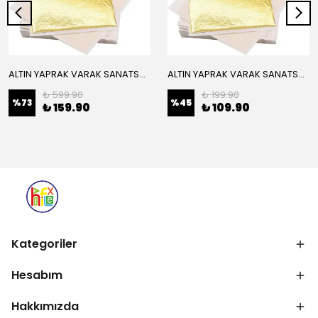
ALTIN YAPRAK VARAK SANATSAL BÜYÜK BOY FOLYO EPOKSİ REÇİNE NAİL ART 16 ADET 14X14 CM ALTIN RENK
ALTIN YAPRAK VARAK SANATSAL BÜYÜK BOY FOLYO EPOKSİ REÇİNE NAİL ART 8 ADET ALTIN RENK 14X14 CM
₺ 599.90
₺ 199.90
%
73
%
45
₺ 159.90
₺ 109.90
Kategoriler
Hesabım
Hakkımızda