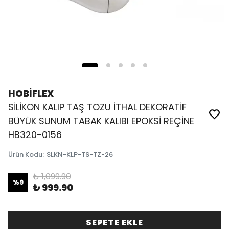
HOBİFLEX
SİLİKON KALIP TAŞ TOZU İTHAL DEKORATİF
BÜYÜK SUNUM TABAK KALIBI EPOKSİ REÇİNE
HB320-0156
Ürün Kodu
:
SLKN-KLP-TS-TZ-26
₺ 1,099.90
%
9
₺ 999.90
SEPETE EKLE