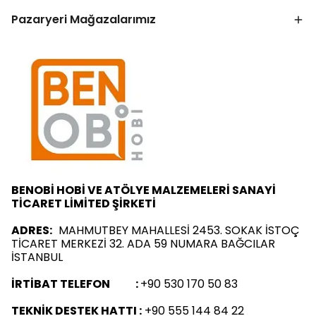
Pazaryeri Mağazalarımız
BENOBİ HOBİ VE ATÖLYE MALZEMELERİ SANAYİ
TİCARET LİMİTED ŞİRKETİ
ADRES:
MAHMUTBEY MAHALLESİ 2453. SOKAK İSTOÇ
TİCARET MERKEZİ 32. ADA 59 NUMARA BAĞCILAR
İSTANBUL
İRTİBAT TELEFON :
+90 530 170 50 83
TEKNİK DESTEK HATTI :
+90 555 144 84 22