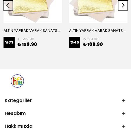
ALTIN YAPRAK VARAK SANATSAL BÜYÜK BOY FOLYO EPOKSİ REÇİNE NAİL ART 16 ADET 14X14 CM ALTIN RENK
ALTIN YAPRAK VARAK SANATSAL BÜYÜK BOY FOLYO EPOKSİ REÇİNE NAİL ART 8 ADET ALTIN RENK 14X14 CM
₺ 599.90
₺ 199.90
%
73
%
45
₺ 159.90
₺ 109.90
Kategoriler
Hesabım
Hakkımızda