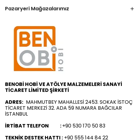
Pazaryeri Mağazalarımız
BENOBİ HOBİ VE ATÖLYE MALZEMELERİ SANAYİ
TİCARET LİMİTED ŞİRKETİ
ADRES:
MAHMUTBEY MAHALLESİ 2453. SOKAK İSTOÇ
TİCARET MERKEZİ 32. ADA 59 NUMARA BAĞCILAR
İSTANBUL
İRTİBAT TELEFON :
+90 530 170 50 83
TEKNİK DESTEK HATTI :
+90 555 144 84 22