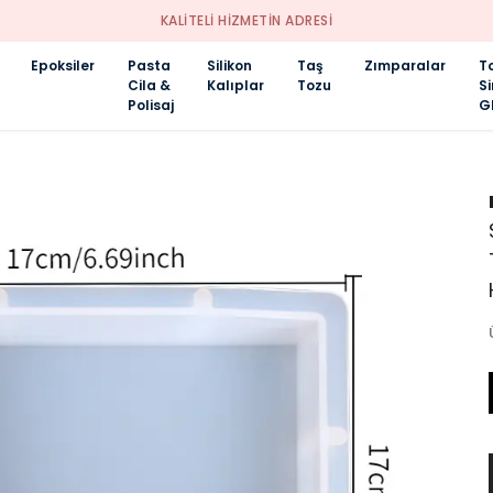
KALİTELİ HİZMETİN ADRESİ
Epoksiler
Pasta
Silikon
Taş
Zımparalar
T
Cila &
Kalıplar
Tozu
S
Polisaj
Gl