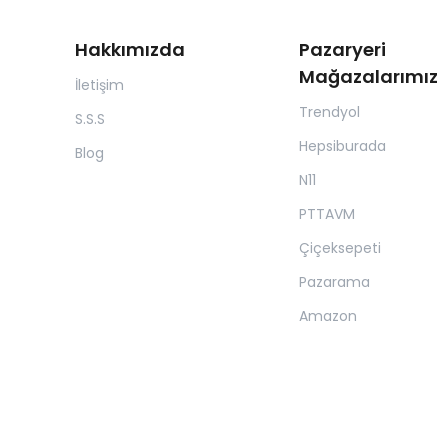
Hakkımızda
Pazaryeri
Mağazalarımız
İletişim
Trendyol
S.S.S
Hepsiburada
Blog
N11
PTTAVM
Çiçeksepeti
Pazarama
Amazon