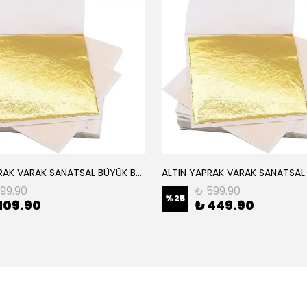
ALTIN YAPRAK VARAK SANATSAL BÜYÜK BOY FOLYO EPOKSİ REÇİNE NAİL ART 8 ADET ALTIN RENK 14X14 CM
199.90
₺ 599.90
%
25
109.90
₺ 449.90