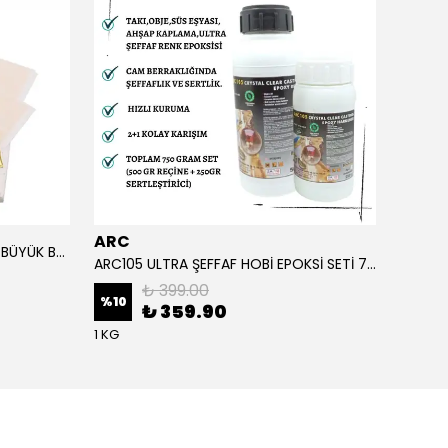
ARC
ARC
ALTIN YAPRAK VARAK SANATSAL BÜYÜK BOY FOLYO EPOKSİ REÇİNE NAİL ART 90 ADET 14X14 CM ALTIN RENK
ARC105 ULTRA ŞEFFAF HOBİ EPOKSİ SETİ 750 GRAM
₺ 399.00
%
10
%
1
₺ 359.90
1 KG