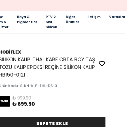
oz
Boya &
RTV 2
Diğer
İletişim
Varaklar
im &
Pigmentler
Sıvı
Ürünler
itter
Silikon
HOBİFLEX
SİLİKON KALIP İTHAL KARE ORTA BOY TAŞ
TOZU KALIP EPOKSİ REÇİNE SİLİKON KALIP
HB150-0121
Ürün Kodu
:
SLKN-KLP-THL-DS-3
₺ 999.90
%
30
₺ 699.90
SEPETE EKLE