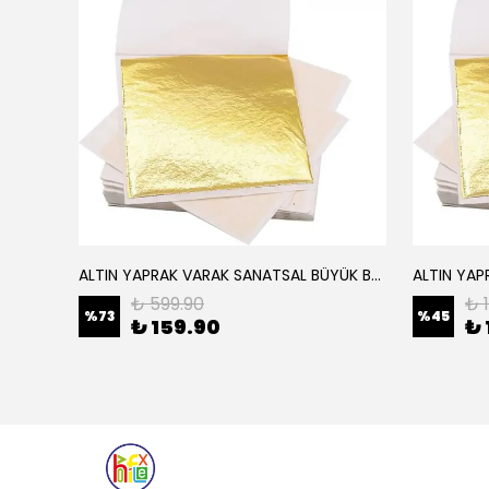
ALTIN YAPRAK VARAK SANATSAL BÜYÜK BOY FOLYO EPOKSİ REÇİNE NAİL ART 16 ADET 14X14 CM ALTIN RENK
Elyaf Dokuma Örgü Cam Elyaf 300 Gram / M2
₺ 599.90
₺ 
%
73
%
45
₺ 159.90
₺ 