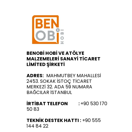
BENOBİ HOBİ VE ATÖLYE
MALZEMELERİ SANAYİ TİCARET
LİMİTED ŞİRKETİ
ADRES:
MAHMUTBEY MAHALLESİ
2453. SOKAK İSTOÇ TİCARET
MERKEZİ 32. ADA 59 NUMARA
BAĞCILAR İSTANBUL
İRTİBAT TELEFON :
+90 530 170
50 83
TEKNİK DESTEK HATTI :
+90 555
144 84 22