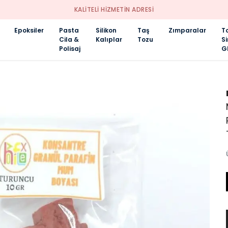
KALİTELİ HİZMETİN ADRESİ
Epoksiler
Pasta
Silikon
Taş
Zımparalar
T
Cila &
Kalıplar
Tozu
S
Polisaj
Gl