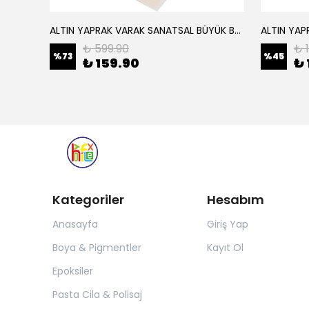
ALTIN YAPRAK VARAK SANATSAL BÜYÜK BOY FOLYO EPOKSİ REÇİNE NAİL ART 16 ADET 14X14 CM ALTIN RENK
Elyaf Dokuma Örgü Cam Elyaf 300 Gram / M2
₺ 599.90
₺ 
%
73
%
45
₺ 159.90
₺ 
Kategoriler
Hesabım
Anasayfa
Giriş Yap
Boya & Pigmentler
Kayıt Ol
Epoksiler
Pasta Cila & Polisaj