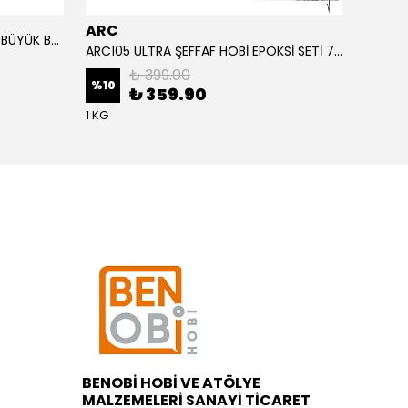
ARC
ARC
ALTIN YAPRAK VARAK SANATSAL BÜYÜK BOY FOLYO EPOKSİ REÇİNE NAİL ART 90 ADET 14X14 CM ALTIN RENK
ARC105 ULTRA ŞEFFAF HOBİ EPOKSİ SETİ 750 GRAM
₺ 399.00
%
10
%
1
₺ 359.90
1 KG
BENOBİ HOBİ VE ATÖLYE
MALZEMELERİ SANAYİ TİCARET