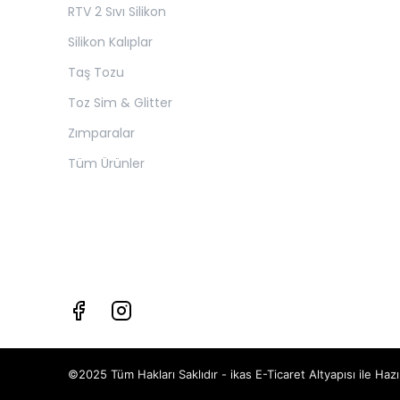
RTV 2 Sıvı Silikon
Silikon Kalıplar
Taş Tozu
Toz Sim & Glitter
Zımparalar
Tüm Ürünler
©2025 Tüm Hakları Saklıdır - ikas E-Ticaret
Altyapısı ile Hazı