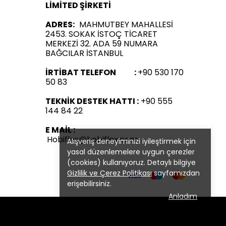
LİMİTED ŞİRKETİ
ADRES:
MAHMUTBEY MAHALLESİ
2453. SOKAK İSTOÇ TİCARET
MERKEZİ 32. ADA 59 NUMARA
BAĞCILAR İSTANBUL
İRTİBAT TELEFON :
+90 530 170
50 83
TEKNİK DESTEK HATTI :
+90 555
144 84 22
E MAİL :
Hobiflex@hobiflex.com
Alışveriş deneyiminizi iyileştirmek için
yasal düzenlemelere uygun çerezler
(cookies) kullanıyoruz. Detaylı bilgiye
Gizlilik ve Çerez Politikası
sayfamızdan
erişebilirsiniz.
Anladım