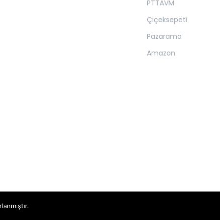
PTTAVM
Çiçeksepeti
Pazarama
Amazon
rlanmıştır.