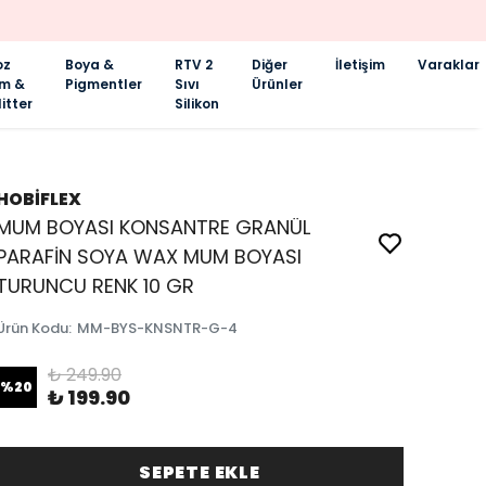
oz
Boya &
RTV 2
Diğer
İletişim
Varaklar
im &
Pigmentler
Sıvı
Ürünler
itter
Silikon
HOBİFLEX
MUM BOYASI KONSANTRE GRANÜL
PARAFİN SOYA WAX MUM BOYASI
TURUNCU RENK 10 GR
Ürün Kodu
:
MM-BYS-KNSNTR-G-4
₺ 249.90
%
20
₺ 199.90
SEPETE EKLE