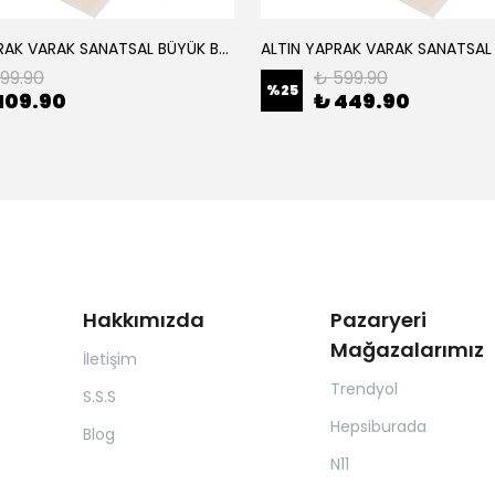
ALTIN YAPRAK VARAK SANATSAL BÜYÜK BOY FOLYO EPOKSİ REÇİNE NAİL ART 8 ADET ALTIN RENK 14X14 CM
199.90
₺ 599.90
%
25
109.90
₺ 449.90
Hakkımızda
Pazaryeri
Mağazalarımız
İletişim
Trendyol
S.S.S
Hepsiburada
Blog
N11