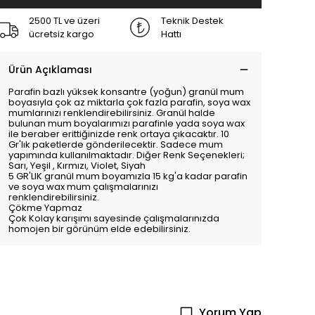
2500 TL ve üzeri
Teknik Destek
ücretsiz kargo
Hattı
Ürün Açıklaması
Parafin bazlı yüksek konsantre (yoğun) granül mum
boyasıyla çok az miktarla çok fazla parafin, soya wax
mumlarınızı renklendirebilirsiniz. Granül halde
bulunan mum boyalarımızı parafinle yada soya wax
ile beraber erittiğinizde renk ortaya çıkacaktır. 10
Gr'lık paketlerde gönderilecektir. Sadece mum
yapımında kullanılmaktadır. Diğer Renk Seçenekleri;
Sarı, Yeşil , Kırmızı, Violet, Siyah
5 GR'LIK granül mum boyamızla 15 kg'a kadar parafin
ve soya wax mum çalışmalarınızı
renklendirebilirsiniz.
Çökme Yapmaz
Çok Kolay karışımı sayesinde çalışmalarınızda
homojen bir görünüm elde edebilirsiniz.
Yorum Yap