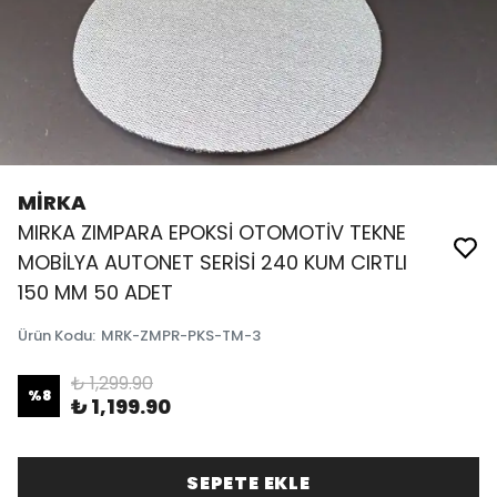
MİRKA
MIRKA ZIMPARA EPOKSİ OTOMOTİV TEKNE
MOBİLYA AUTONET SERİSİ 240 KUM CIRTLI
150 MM 50 ADET
Ürün Kodu
:
MRK-ZMPR-PKS-TM-3
₺ 1,299.90
%
8
₺ 1,199.90
SEPETE EKLE