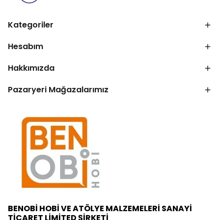
Kategoriler
Hesabım
Hakkımızda
Pazaryeri Mağazalarımız
BENOBİ HOBİ VE ATÖLYE MALZEMELERİ SANAYİ
TİCARET LİMİTED ŞİRKETİ