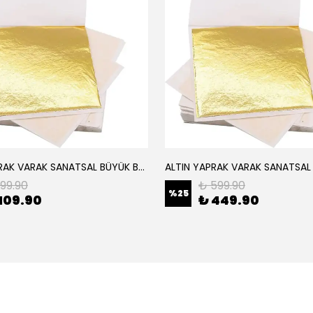
ALTIN YAPRAK VARAK SANATSAL BÜYÜK BOY FOLYO EPOKSİ REÇİNE NAİL ART 8 ADET ALTIN RENK 14X14 CM
199.90
₺ 599.90
%
25
109.90
₺ 449.90