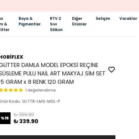
oz
Boya &
RTV 2
Diğer
İletişim
Varaklar
im &
Pigmentler
Sıvı
Ürünler
itter
Silikon
HOBİFLEX
GLİTTER DAMLA MODEL EPOKSİ REÇİNE
SÜSLEME PULU NAİL ART MAKYAJ SİM SET
15 GRAM x 8 RENK 120 GRAM
1 değerlendirme
Ürün Kodu
:
GLTTR-LMS-MDL-P
₺ 399.90
%
15
₺ 339.90