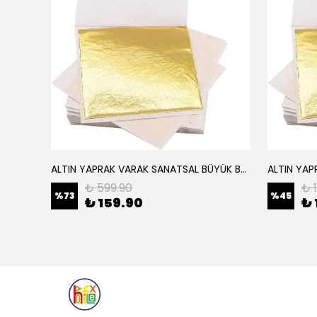
ALTIN YAPRAK VARAK SANATSAL BÜYÜK BOY FOLYO EPOKSİ REÇİNE NAİL ART 16 ADET 14X14 CM ALTIN RENK
Elyaf Dokuma Örgü Cam Elyaf 300 Gram / M2
₺ 599.90
₺ 
%
73
%
45
₺ 159.90
₺ 