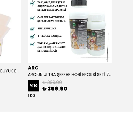
ARC
ARC
ALTIN YAPRAK VARAK SANATSAL BÜYÜK BOY FOLYO EPOKSİ REÇİNE NAİL ART 90 ADET 14X14 CM ALTIN RENK
ARC105 ULTRA ŞEFFAF HOBİ EPOKSİ SETİ 750 GRAM
₺ 399.00
%
10
%
1
₺ 359.90
1 KG