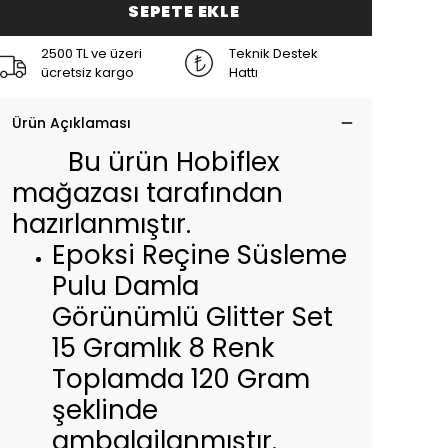
SEPETE EKLE
2500 TL ve üzeri
Teknik Destek
ücretsiz kargo
Hattı
Ürün Açıklaması
Bu ürün Hobiflex
mağazası tarafından
hazırlanmıştır.
Epoksi Reçine Süsleme
Pulu Damla
Görünümlü Glitter Set
15 Gramlık 8 Renk
Toplamda 120 Gram
şeklinde
ambalajlanmıştır.