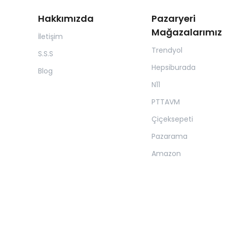
Hakkımızda
Pazaryeri
Mağazalarımız
İletişim
Trendyol
S.S.S
Hepsiburada
Blog
N11
PTTAVM
Çiçeksepeti
Pazarama
Amazon