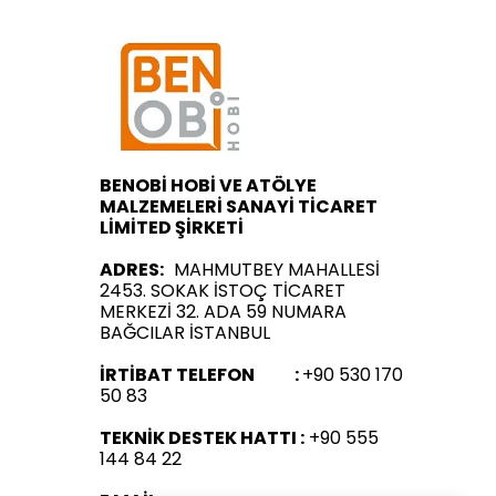
BENOBİ HOBİ VE ATÖLYE
MALZEMELERİ SANAYİ TİCARET
LİMİTED ŞİRKETİ
ADRES:
MAHMUTBEY MAHALLESİ
2453. SOKAK İSTOÇ TİCARET
MERKEZİ 32. ADA 59 NUMARA
BAĞCILAR İSTANBUL
İRTİBAT TELEFON :
+90 530 170
50 83
TEKNİK DESTEK HATTI :
+90 555
144 84 22