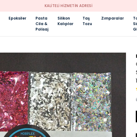
KALİTELİ HİZMETİN ADRESİ
Epoksiler
Pasta
Silikon
Taş
Zımparalar
T
Cila &
Kalıplar
Tozu
S
Polisaj
Gl