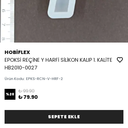
HOBİFLEX
EPOKSİ REÇİNE Y HARFİ SİLİKON KALIP 1. KALİTE
HB2010-0027
Ürün Kodu
:
EPKS-RCN-V-HRF-2
₺ 99.90
%
20
₺ 79.90
SEPETE EKLE