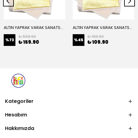
ALTIN YAPRAK VARAK SANATSAL BÜYÜK BOY FOLYO EPOKSİ REÇİNE NAİL ART 16 ADET 14X14 CM ALTIN RENK
ALTIN YAPRAK VARAK SANATSAL BÜYÜK BOY FOLYO EPOKSİ REÇİNE NAİL ART 8 ADET ALTIN RENK 14X14 CM
₺ 599.90
₺ 199.90
%
73
%
45
₺ 159.90
₺ 109.90
Kategoriler
Hesabım
Hakkımızda