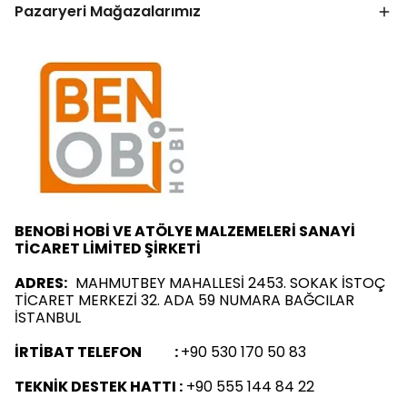
Pazaryeri Mağazalarımız
BENOBİ HOBİ VE ATÖLYE MALZEMELERİ SANAYİ
TİCARET LİMİTED ŞİRKETİ
ADRES:
MAHMUTBEY MAHALLESİ 2453. SOKAK İSTOÇ
TİCARET MERKEZİ 32. ADA 59 NUMARA BAĞCILAR
İSTANBUL
İRTİBAT TELEFON :
+90 530 170 50 83
TEKNİK DESTEK HATTI :
+90 555 144 84 22