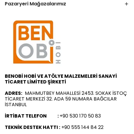
Pazaryeri Mağazalarımız
BENOBİ HOBİ VE ATÖLYE MALZEMELERİ SANAYİ
TİCARET LİMİTED ŞİRKETİ
ADRES:
MAHMUTBEY MAHALLESİ 2453. SOKAK İSTOÇ
TİCARET MERKEZİ 32. ADA 59 NUMARA BAĞCILAR
İSTANBUL
İRTİBAT TELEFON :
+90 530 170 50 83
TEKNİK DESTEK HATTI :
+90 555 144 84 22