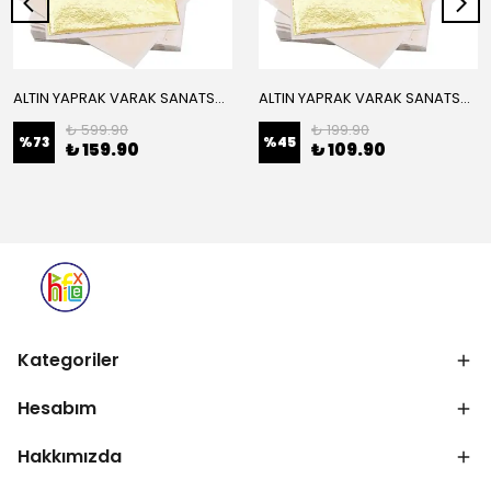
ALTIN YAPRAK VARAK SANATSAL BÜYÜK BOY FOLYO EPOKSİ REÇİNE NAİL ART 16 ADET 14X14 CM ALTIN RENK
ALTIN YAPRAK VARAK SANATSAL BÜYÜK BOY FOLYO EPOKSİ REÇİNE NAİL ART 8 ADET ALTIN RENK 14X14 CM
₺ 599.90
₺ 199.90
%
73
%
45
₺ 159.90
₺ 109.90
Kategoriler
Hesabım
Hakkımızda