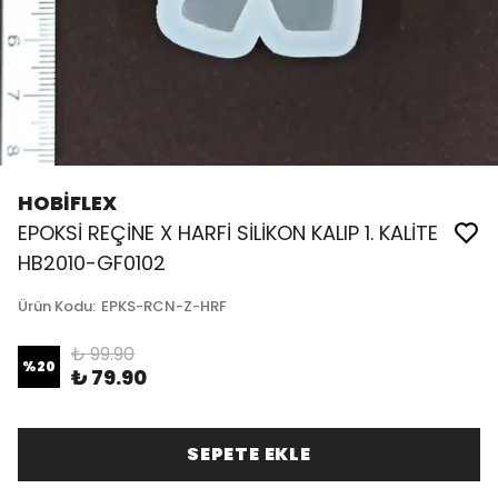
HOBİFLEX
EPOKSİ REÇİNE X HARFİ SİLİKON KALIP 1. KALİTE
HB2010-GF0102
Ürün Kodu
:
EPKS-RCN-Z-HRF
₺ 99.90
%
20
₺ 79.90
SEPETE EKLE