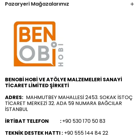
Pazaryeri Mağazalarımız
BENOBİ HOBİ VE ATÖLYE MALZEMELERİ SANAYİ
TİCARET LİMİTED ŞİRKETİ
ADRES:
MAHMUTBEY MAHALLESİ 2453. SOKAK İSTOÇ
TİCARET MERKEZİ 32. ADA 59 NUMARA BAĞCILAR
İSTANBUL
İRTİBAT TELEFON :
+90 530 170 50 83
TEKNİK DESTEK HATTI :
+90 555 144 84 22