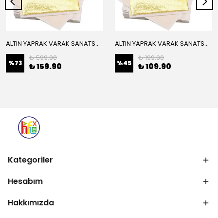
ALTIN YAPRAK VARAK SANATSAL BÜYÜK BOY FOLYO EPOKSİ REÇİNE NAİL ART 16 ADET 14X14 CM ALTIN RENK
ALTIN YAPRAK VARAK SANATSAL BÜYÜK BOY FOLYO EPOKSİ REÇİNE NAİL ART 8 ADET ALTIN RENK 14X14 CM
₺ 599.90
₺ 199.90
%
73
%
45
₺ 159.90
₺ 109.90
Kategoriler
Hesabım
Hakkımızda