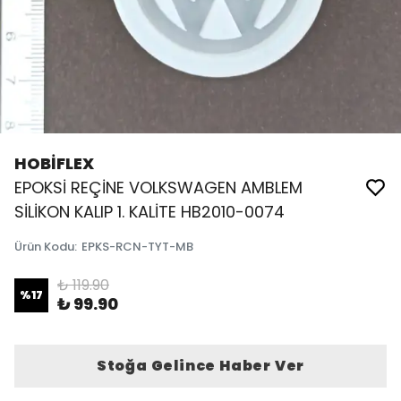
HOBİFLEX
EPOKSİ REÇİNE VOLKSWAGEN AMBLEM
SİLİKON KALIP 1. KALİTE HB2010-0074
Ürün Kodu
:
EPKS-RCN-TYT-MB
₺ 119.90
%
17
₺ 99.90
Stoğa Gelince Haber Ver