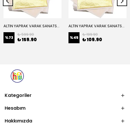
ALTIN YAPRAK VARAK SANATSAL BÜYÜK BOY FOLYO EPOKSİ REÇİNE NAİL ART 16 ADET 14X14 CM ALTIN RENK
ALTIN YAPRAK VARAK SANATSAL BÜYÜK BOY FOLYO EPOKSİ REÇİNE NAİL ART 8 ADET ALTIN RENK 14X14 CM
₺ 599.90
₺ 199.90
%
73
%
45
₺ 159.90
₺ 109.90
Kategoriler
Hesabım
Hakkımızda