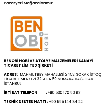
Pazaryeri Mağazalarımız
BENOBİ HOBİ VE ATÖLYE MALZEMELERİ SANAYİ
TİCARET LİMİTED ŞİRKETİ
ADRES:
MAHMUTBEY MAHALLESİ 2453. SOKAK İSTOÇ
TİCARET MERKEZİ 32. ADA 59 NUMARA BAĞCILAR
İSTANBUL
İRTİBAT TELEFON :
+90 530 170 50 83
TEKNİK DESTEK HATTI :
+90 555 144 84 22