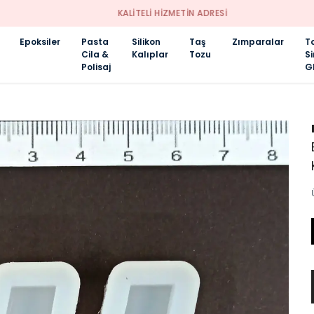
KALİTELİ HİZMETİN ADRESİ
Epoksiler
Pasta
Silikon
Taş
Zımparalar
T
Cila &
Kalıplar
Tozu
S
Polisaj
Gl