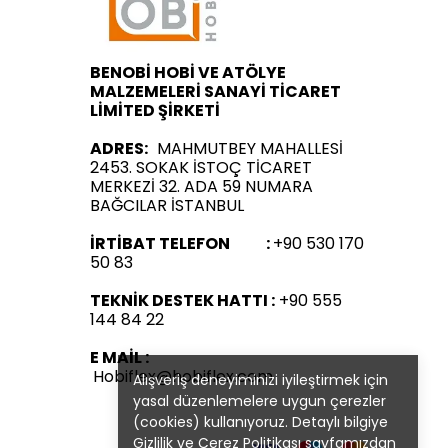
BENOBİ HOBİ VE ATÖLYE
MALZEMELERİ SANAYİ TİCARET
LİMİTED ŞİRKETİ
ADRES:
MAHMUTBEY MAHALLESİ
2453. SOKAK İSTOÇ TİCARET
MERKEZİ 32. ADA 59 NUMARA
BAĞCILAR İSTANBUL
İRTİBAT TELEFON :
+90 530 170
50 83
TEKNİK DESTEK HATTI :
+90 555
144 84 22
E MAİL :
Hobiflex@hobiflex.com
Alışveriş deneyiminizi iyileştirmek için
yasal düzenlemelere uygun çerezler
(cookies) kullanıyoruz. Detaylı bilgiye
Gizlilik ve Çerez Politikası
sayfamızdan