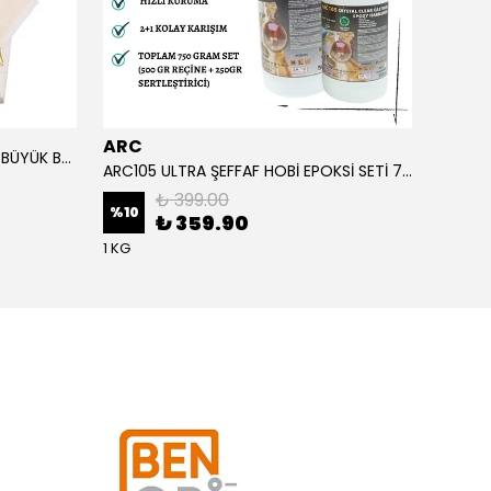
ARC
ARC
ALTIN YAPRAK VARAK SANATSAL BÜYÜK BOY FOLYO EPOKSİ REÇİNE NAİL ART 90 ADET 14X14 CM ALTIN RENK
ARC105 ULTRA ŞEFFAF HOBİ EPOKSİ SETİ 750 GRAM
₺ 399.00
%
10
%
1
₺ 359.90
1 KG