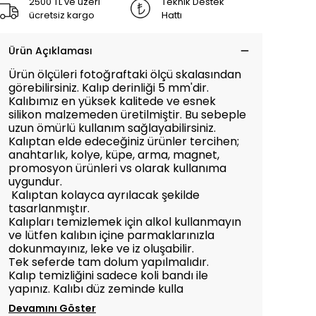
2500 TL ve üzeri
Teknik Destek
ücretsiz kargo
Hattı
Ürün Açıklaması
Ürün ölçüleri fotoğraftaki ölçü skalasından
görebilirsiniz. Kalıp derinliği 5 mm'dir.
Kalıbımız en yüksek kalitede ve esnek
silikon malzemeden üretilmiştir. Bu sebeple
uzun ömürlü kullanım sağlayabilirsiniz.
Kalıptan elde edeceğiniz ürünler tercihen;
anahtarlık, kolye, küpe, arma, magnet,
promosyon ürünleri vs olarak kullanıma
uygundur.
Kalıptan kolayca ayrılacak şekilde
tasarlanmıştır.
Kalıpları temizlemek için alkol kullanmayın
ve lütfen kalıbın içine parmaklarınızla
dokunmayınız, leke ve iz oluşabilir.
Tek seferde tam dolum yapılmalıdır.
Kalıp temizliğini sadece koli bandı ile
yapınız. Kalıbı düz zeminde kulla
Devamını Göster