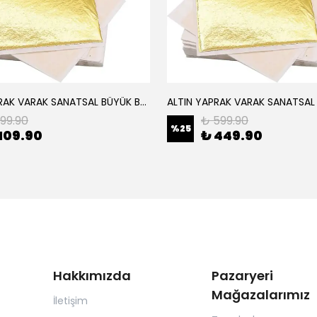
ALTIN YAPRAK VARAK SANATSAL BÜYÜK BOY FOLYO EPOKSİ REÇİNE NAİL ART 8 ADET ALTIN RENK 14X14 CM
199.90
₺ 599.90
%
25
109.90
₺ 449.90
Hakkımızda
Pazaryeri
Mağazalarımız
İletişim