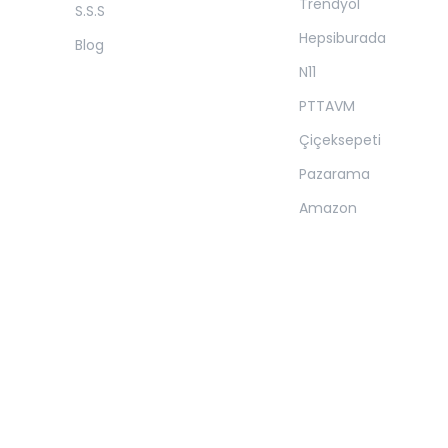
Trendyol
S.S.S
Hepsiburada
Blog
N11
PTTAVM
Çiçeksepeti
Pazarama
Amazon