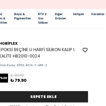
oz
Boya &
RTV 2
Diğer
İletişim
Varaklar
im &
Pigmentler
Sıvı
Ürünler
itter
Silikon
HOBİFLEX
EPOKSİ REÇİNE U HARFİ SİLİKON KALIP 1.
KALİTE HB2010-0024
Ürün Kodu
:
EPKS-RCN-T-HRF-2
₺ 99.90
%
20
₺ 79.90
SEPETE EKLE