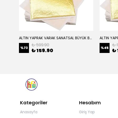
ALTIN YAPRAK VARAK SANATSAL BÜYÜK BOY FOLYO EPOKSİ REÇİNE NAİL ART 16 ADET 14X14 CM ALTIN RENK
Elyaf Dokuma Örgü Cam Elyaf 300 Gram / M2
₺ 599.90
₺ 
%
73
%
45
₺ 159.90
₺ 
Kategoriler
Hesabım
Anasayfa
Giriş Yap