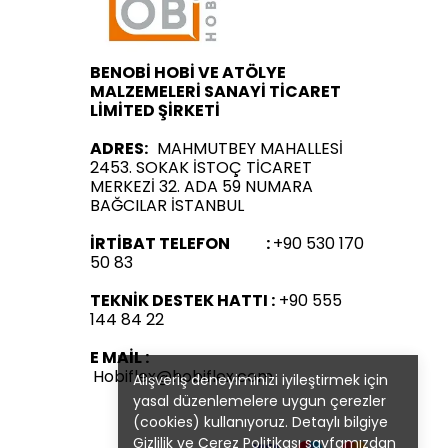
BENOBİ HOBİ VE ATÖLYE
MALZEMELERİ SANAYİ TİCARET
LİMİTED ŞİRKETİ
ADRES:
MAHMUTBEY MAHALLESİ
2453. SOKAK İSTOÇ TİCARET
MERKEZİ 32. ADA 59 NUMARA
BAĞCILAR İSTANBUL
İRTİBAT TELEFON :
+90 530 170
50 83
TEKNİK DESTEK HATTI :
+90 555
144 84 22
E MAİL :
Hobiflex@hobiflex.com
Alışveriş deneyiminizi iyileştirmek için
yasal düzenlemelere uygun çerezler
(cookies) kullanıyoruz. Detaylı bilgiye
Gizlilik ve Çerez Politikası
sayfamızdan