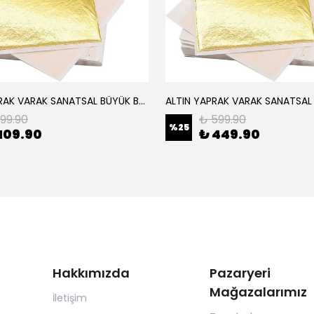
ALTIN YAPRAK VARAK SANATSAL BÜYÜK BOY FOLYO EPOKSİ REÇİNE NAİL ART 8 ADET ALTIN RENK 14X14 CM
199.90
₺ 599.90
%
25
109.90
₺ 449.90
Hakkımızda
Pazaryeri
Mağazalarımız
İletişim