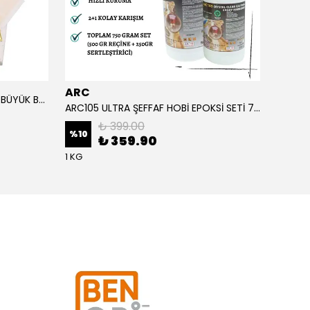
ARC
ARC
ALTIN YAPRAK VARAK SANATSAL BÜYÜK BOY FOLYO EPOKSİ REÇİNE NAİL ART 90 ADET 14X14 CM ALTIN RENK
ARC105 ULTRA ŞEFFAF HOBİ EPOKSİ SETİ 750 GRAM
₺ 399.00
%
10
%
1
₺ 359.90
1 KG