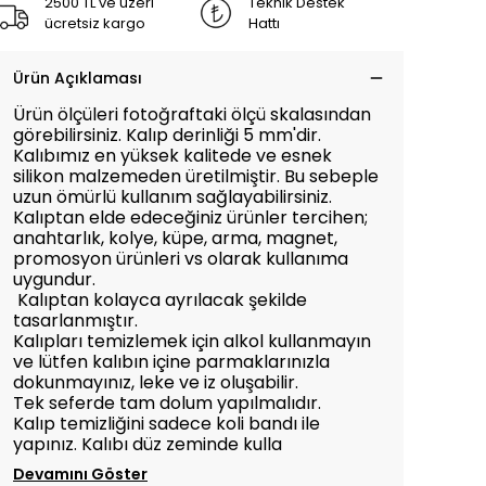
2500 TL ve üzeri
Teknik Destek
ücretsiz kargo
Hattı
Ürün Açıklaması
Ürün ölçüleri fotoğraftaki ölçü skalasından
görebilirsiniz. Kalıp derinliği 5 mm'dir.
Kalıbımız en yüksek kalitede ve esnek
silikon malzemeden üretilmiştir. Bu sebeple
uzun ömürlü kullanım sağlayabilirsiniz.
Kalıptan elde edeceğiniz ürünler tercihen;
anahtarlık, kolye, küpe, arma, magnet,
promosyon ürünleri vs olarak kullanıma
uygundur.
Kalıptan kolayca ayrılacak şekilde
tasarlanmıştır.
Kalıpları temizlemek için alkol kullanmayın
ve lütfen kalıbın içine parmaklarınızla
dokunmayınız, leke ve iz oluşabilir.
Tek seferde tam dolum yapılmalıdır.
Kalıp temizliğini sadece koli bandı ile
yapınız. Kalıbı düz zeminde kulla
Devamını Göster