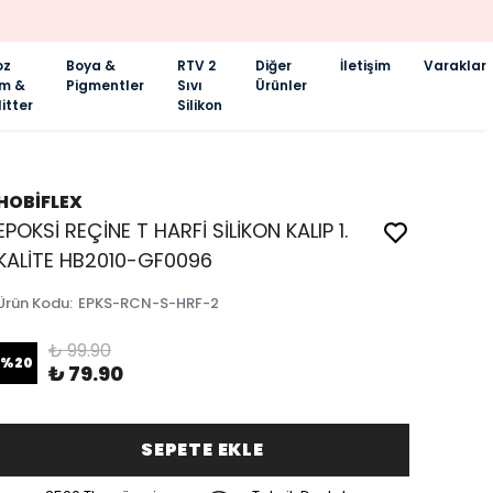
oz
Boya &
RTV 2
Diğer
İletişim
Varaklar
im &
Pigmentler
Sıvı
Ürünler
itter
Silikon
HOBİFLEX
EPOKSİ REÇİNE T HARFİ SİLİKON KALIP 1.
KALİTE HB2010-GF0096
Ürün Kodu
:
EPKS-RCN-S-HRF-2
₺ 99.90
%
20
₺ 79.90
SEPETE EKLE