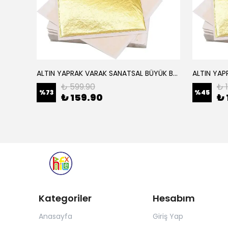
ALTIN YAPRAK VARAK SANATSAL BÜYÜK BOY FOLYO EPOKSİ REÇİNE NAİL ART 16 ADET 14X14 CM ALTIN RENK
Elyaf Dokuma Örgü Cam Elyaf 300 Gram / M2
₺ 599.90
₺ 
%
73
%
45
₺ 159.90
₺ 
Kategoriler
Hesabım
Anasayfa
Giriş Yap