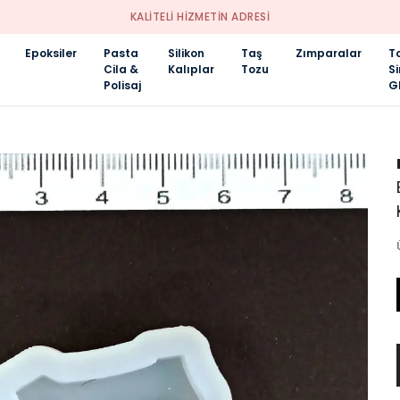
KALİTELİ HİZMETİN ADRESİ
Epoksiler
Pasta
Silikon
Taş
Zımparalar
T
Cila &
Kalıplar
Tozu
S
Polisaj
Gl