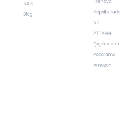
Trendyol
S.S.S
Hepsiburada
Blog
N11
PTTAVM
Çiçeksepeti
Pazarama
Amazon