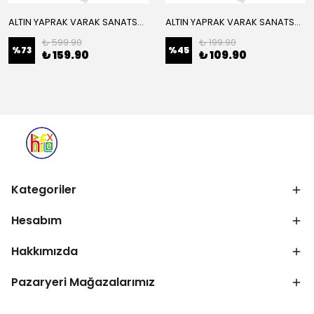
ALTIN YAPRAK VARAK SANATSAL BÜYÜK BOY FOLYO EPOKSİ REÇİNE NAİL ART 16 ADET 14X14 CM ALTIN RENK
ALTIN YAPRAK VARAK SANATSAL BÜYÜK BOY FOLYO EPOKSİ REÇİNE NAİL ART 8 ADET ALTIN RENK 14X14 CM
₺ 599.90
₺ 199.90
%
73
%
45
₺ 159.90
₺ 109.90
Kategoriler
Hesabım
Hakkımızda
Pazaryeri Mağazalarımız