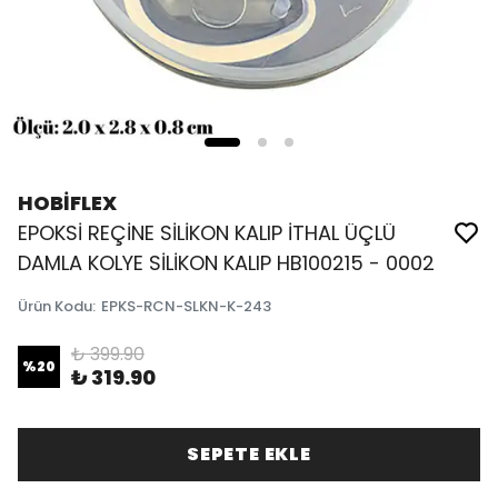
HOBİFLEX
EPOKSİ REÇİNE SİLİKON KALIP İTHAL ÜÇLÜ
DAMLA KOLYE SİLİKON KALIP HB100215 - 0002
Ürün Kodu
:
EPKS-RCN-SLKN-K-243
₺ 399.90
%
20
₺ 319.90
SEPETE EKLE