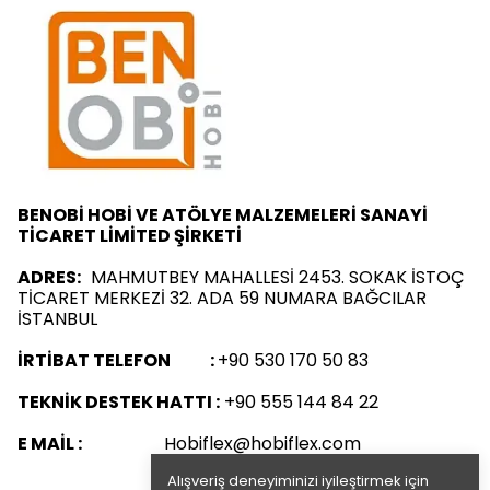
BENOBİ HOBİ VE ATÖLYE MALZEMELERİ SANAYİ
TİCARET LİMİTED ŞİRKETİ
ADRES:
MAHMUTBEY MAHALLESİ 2453. SOKAK İSTOÇ
TİCARET MERKEZİ 32. ADA 59 NUMARA BAĞCILAR
İSTANBUL
İRTİBAT TELEFON :
+90 530 170 50 83
TEKNİK DESTEK HATTI :
+90 555 144 84 22
E MAİL :
Hobiflex@hobiflex.com
Alışveriş deneyiminizi iyileştirmek için