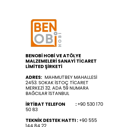
BENOBİ HOBİ VE ATÖLYE
MALZEMELERİ SANAYİ TİCARET
LİMİTED ŞİRKETİ
ADRES:
MAHMUTBEY MAHALLESİ
2453. SOKAK İSTOÇ TİCARET
MERKEZİ 32. ADA 59 NUMARA
BAĞCILAR İSTANBUL
İRTİBAT TELEFON :
+90 530 170
50 83
TEKNİK DESTEK HATTI :
+90 555
144 84 22