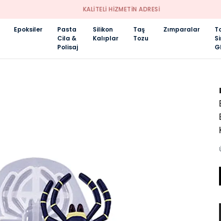
KALİTELİ HİZMETİN ADRESİ
Epoksiler
Pasta
Silikon
Taş
Zımparalar
T
Cila &
Kalıplar
Tozu
S
Polisaj
Gl