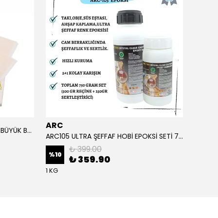
ARC
ARC
ALTIN YAPRAK VARAK SANATSAL BÜYÜK BOY FOLYO EPOKSİ REÇİNE NAİL ART 90 ADET 14X14 CM ALTIN RENK
ARC105 ULTRA ŞEFFAF HOBİ EPOKSİ SETİ 750 GRAM
₺ 399.00
%
10
%
1
₺ 359.90
1 KG