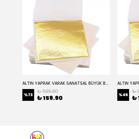
ALTIN YAPRAK VARAK SANATSAL BÜYÜK BOY FOLYO EPOKSİ REÇİNE NAİL ART 16 ADET 14X14 CM ALTIN RENK
Elyaf Dokuma Örgü Cam Elyaf 300 Gram / M2
₺ 599.90
₺ 
%
73
%
45
₺ 159.90
₺ 