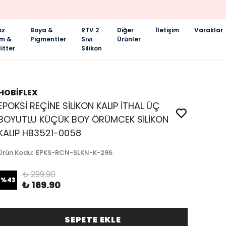
oz
Boya &
RTV 2
Diğer
İletişim
Varaklar
im &
Pigmentler
Sıvı
Ürünler
itter
Silikon
HOBİFLEX
EPOKSİ REÇİNE SİLİKON KALIP İTHAL ÜÇ
BOYUTLU KÜÇÜK BOY ÖRÜMCEK SİLİKON
KALIP HB3521-0058
Ürün Kodu
:
EPKS-RCN-SLKN-K-296
₺ 299.90
%
43
₺ 169.90
SEPETE EKLE