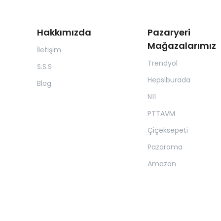
Hakkımızda
Pazaryeri
Mağazalarımız
İletişim
Trendyol
S.S.S
Hepsiburada
Blog
N11
PTTAVM
Çiçeksepeti
Pazarama
Amazon