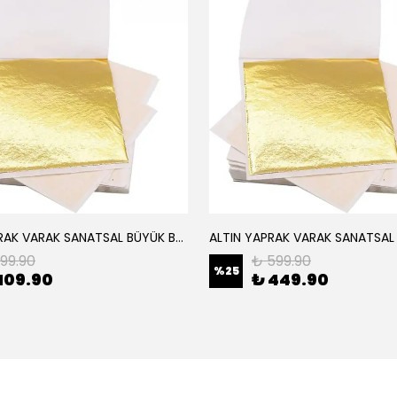
ALTIN YAPRAK VARAK SANATSAL BÜYÜK BOY FOLYO EPOKSİ REÇİNE NAİL ART 8 ADET ALTIN RENK 14X14 CM
199.90
₺ 599.90
%
25
109.90
₺ 449.90