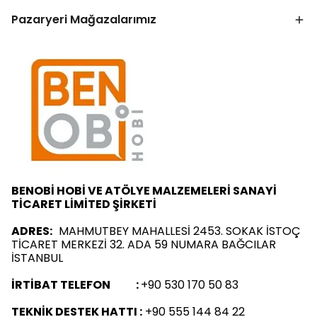
Pazaryeri Mağazalarımız
BENOBİ HOBİ VE ATÖLYE MALZEMELERİ SANAYİ
TİCARET LİMİTED ŞİRKETİ
ADRES:
MAHMUTBEY MAHALLESİ 2453. SOKAK İSTOÇ
TİCARET MERKEZİ 32. ADA 59 NUMARA BAĞCILAR
İSTANBUL
İRTİBAT TELEFON :
+90 530 170 50 83
TEKNİK DESTEK HATTI :
+90 555 144 84 22