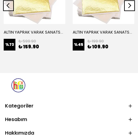
ALTIN YAPRAK VARAK SANATSAL BÜYÜK BOY FOLYO EPOKSİ REÇİNE NAİL ART 16 ADET 14X14 CM ALTIN RENK
ALTIN YAPRAK VARAK SANATSAL BÜYÜK BOY FOLYO EPOKSİ REÇİNE NAİL ART 8 ADET ALTIN RENK 14X14 CM
₺ 599.90
₺ 199.90
%
73
%
45
₺ 159.90
₺ 109.90
Kategoriler
Hesabım
Hakkımızda