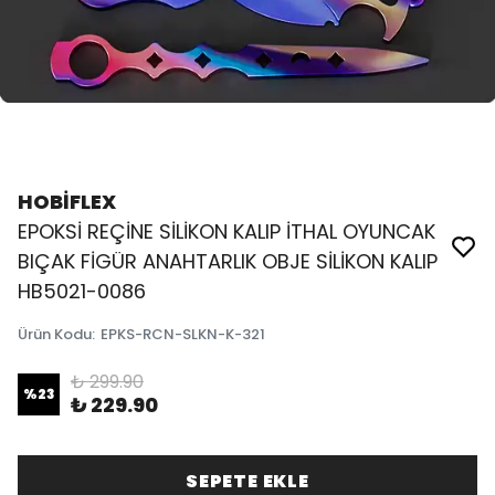
HOBİFLEX
EPOKSİ REÇİNE SİLİKON KALIP İTHAL OYUNCAK
BIÇAK FİGÜR ANAHTARLIK OBJE SİLİKON KALIP
HB5021-0086
Ürün Kodu
:
EPKS-RCN-SLKN-K-321
₺ 299.90
%
23
₺ 229.90
SEPETE EKLE