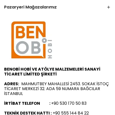
Pazaryeri Mağazalarımız
BENOBİ HOBİ VE ATÖLYE MALZEMELERİ SANAYİ
TİCARET LİMİTED ŞİRKETİ
ADRES:
MAHMUTBEY MAHALLESİ 2453. SOKAK İSTOÇ
TİCARET MERKEZİ 32. ADA 59 NUMARA BAĞCILAR
İSTANBUL
İRTİBAT TELEFON :
+90 530 170 50 83
TEKNİK DESTEK HATTI :
+90 555 144 84 22