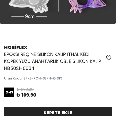
HOBİFLEX
EPOKSİ REÇİNE SİLİKON KALIP İTHAL KEDİ
KÖPEK YÜZÜ ANAHTARLIK OBJE SİLİKON KALIP
HB5021-0084
Ürün Kodu
:
EPKS-RCN-SLKN-K-319
₺ 299.90
%
43
₺ 169.90
SEPETE EKLE