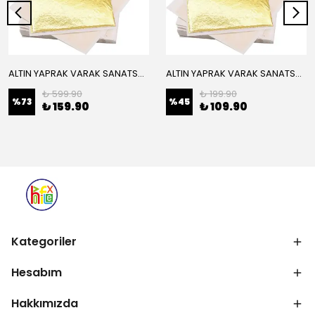
ALTIN YAPRAK VARAK SANATSAL BÜYÜK BOY FOLYO EPOKSİ REÇİNE NAİL ART 16 ADET 14X14 CM ALTIN RENK
ALTIN YAPRAK VARAK SANATSAL BÜYÜK BOY FOLYO EPOKSİ REÇİNE NAİL ART 8 ADET ALTIN RENK 14X14 CM
₺ 599.90
₺ 199.90
%
73
%
45
₺ 159.90
₺ 109.90
Kategoriler
Hesabım
Hakkımızda