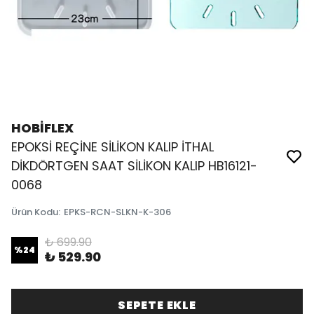
HOBİFLEX
EPOKSİ REÇİNE SİLİKON KALIP İTHAL
DİKDÖRTGEN SAAT SİLİKON KALIP HB16121-
0068
Ürün Kodu
:
EPKS-RCN-SLKN-K-306
₺ 699.90
%
24
₺ 529.90
SEPETE EKLE