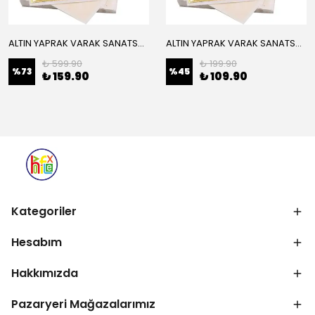
ALTIN YAPRAK VARAK SANATSAL BÜYÜK BOY FOLYO EPOKSİ REÇİNE NAİL ART 16 ADET 14X14 CM ALTIN RENK
ALTIN YAPRAK VARAK SANATSAL BÜYÜK BOY FOLYO EPOKSİ REÇİNE NAİL ART 8 ADET ALTIN RENK 14X14 CM
₺ 599.90
₺ 199.90
%
73
%
45
₺ 159.90
₺ 109.90
Kategoriler
Hesabım
Hakkımızda
Pazaryeri Mağazalarımız