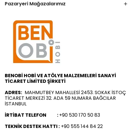
Pazaryeri Mağazalarımız
BENOBİ HOBİ VE ATÖLYE MALZEMELERİ SANAYİ
TİCARET LİMİTED ŞİRKETİ
ADRES:
MAHMUTBEY MAHALLESİ 2453. SOKAK İSTOÇ
TİCARET MERKEZİ 32. ADA 59 NUMARA BAĞCILAR
İSTANBUL
İRTİBAT TELEFON :
+90 530 170 50 83
TEKNİK DESTEK HATTI :
+90 555 144 84 22