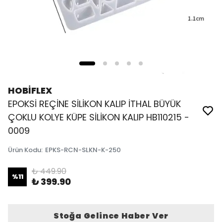
HOBİFLEX
EPOKSİ REÇİNE SİLİKON KALIP İTHAL BÜYÜK
ÇOKLU KOLYE KÜPE SİLİKON KALIP HB110215 -
0009
Ürün Kodu
:
EPKS-RCN-SLKN-K-250
₺ 449.90
%
11
₺ 399.90
Stoğa Gelince Haber Ver