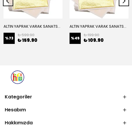
ALTIN YAPRAK VARAK SANATSAL BÜYÜK BOY FOLYO EPOKSİ REÇİNE NAİL ART 16 ADET 14X14 CM ALTIN RENK
ALTIN YAPRAK VARAK SANATSAL BÜYÜK BOY FOLYO EPOKSİ REÇİNE NAİL ART 8 ADET ALTIN RENK 14X14 CM
₺ 599.90
₺ 199.90
%
73
%
45
₺ 159.90
₺ 109.90
Kategoriler
Hesabım
Hakkımızda