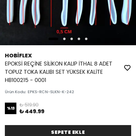
HOBİFLEX
EPOKSİ REÇİNE SİLİKON KALIP İTHAL 8 ADET
TOPUZ TOKA KALIBI SET YÜKSEK KALİTE
HB100215 - 0001
Ürün Kodu
:
EPKS-RCN-SLKN-K-242
₺ 519.90
%
13
₺ 449.99
SEPETE EKLE