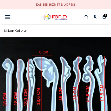
KALİTELİ HİZMETİN ADRESİ
0
Silikon Kalıplar