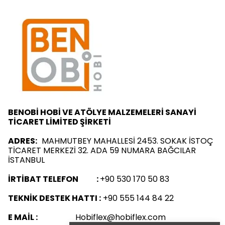
BENOBİ HOBİ VE ATÖLYE MALZEMELERİ SANAYİ
TİCARET LİMİTED ŞİRKETİ
ADRES:
MAHMUTBEY MAHALLESİ 2453. SOKAK İSTOÇ
TİCARET MERKEZİ 32. ADA 59 NUMARA BAĞCILAR
İSTANBUL
İRTİBAT TELEFON :
+90 530 170 50 83
TEKNİK DESTEK HATTI :
+90 555 144 84 22
E MAİL :
Hobiflex@hobiflex.com