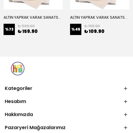
ALTIN YAPRAK VARAK SANATSAL BÜYÜK BOY FOLYO EPOKSİ REÇİNE NAİL ART 16 ADET 14X14 CM ALTIN RENK
ALTIN YAPRAK VARAK SANATSAL BÜYÜK BOY FOLYO EPOKSİ REÇİNE NAİL ART 8 ADET ALTIN RENK 14X14 CM
₺ 599.90
₺ 199.90
%
73
%
45
₺ 159.90
₺ 109.90
Kategoriler
Hesabım
Hakkımızda
Pazaryeri Mağazalarımız