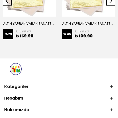
ALTIN YAPRAK VARAK SANATSAL BÜYÜK BOY FOLYO EPOKSİ REÇİNE NAİL ART 16 ADET 14X14 CM ALTIN RENK
ALTIN YAPRAK VARAK SANATSAL BÜYÜK BOY FOLYO EPOKSİ REÇİNE NAİL ART 8 ADET ALTIN RENK 14X14 CM
₺ 599.90
₺ 199.90
%
73
%
45
₺ 159.90
₺ 109.90
Kategoriler
Hesabım
Hakkımızda