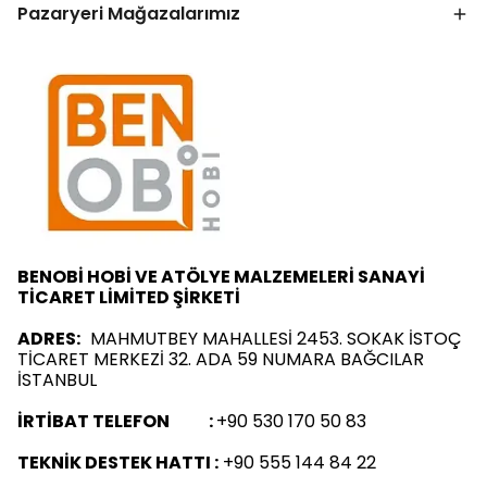
Pazaryeri Mağazalarımız
BENOBİ HOBİ VE ATÖLYE MALZEMELERİ SANAYİ
TİCARET LİMİTED ŞİRKETİ
ADRES:
MAHMUTBEY MAHALLESİ 2453. SOKAK İSTOÇ
TİCARET MERKEZİ 32. ADA 59 NUMARA BAĞCILAR
İSTANBUL
İRTİBAT TELEFON :
+90 530 170 50 83
TEKNİK DESTEK HATTI :
+90 555 144 84 22