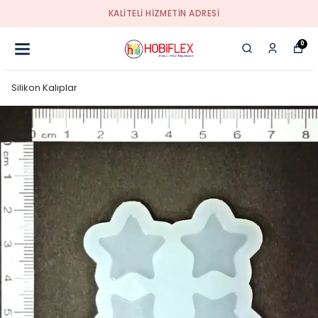
KALİTELİ HİZMETİN ADRESİ
0
Silikon Kalıplar