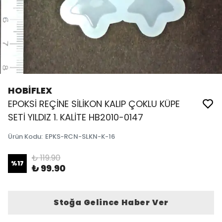
HOBİFLEX
EPOKSİ REÇİNE SİLİKON KALIP ÇOKLU KÜPE
SETİ YILDIZ 1. KALİTE HB2010-0147
Ürün Kodu
:
EPKS-RCN-SLKN-K-16
₺ 119.90
%
17
₺ 99.90
Stoğa Gelince Haber Ver