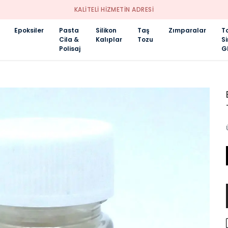
KALİTELİ HİZMETİN ADRESİ
Epoksiler
Pasta
Silikon
Taş
Zımparalar
T
Cila &
Kalıplar
Tozu
S
Polisaj
Gl