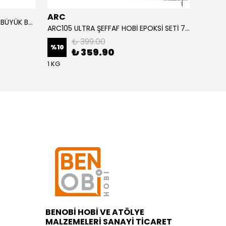
ARC
ARC
ALTIN YAPRAK VARAK SANATSAL BÜYÜK BOY FOLYO EPOKSİ REÇİNE NAİL ART 90 ADET 14X14 CM ALTIN RENK
ARC105 ULTRA ŞEFFAF HOBİ EPOKSİ SETİ 750 GRAM
₺ 399.00
%
10
%
1
₺ 359.90
1 KG
BENOBİ HOBİ VE ATÖLYE
MALZEMELERİ SANAYİ TİCARET