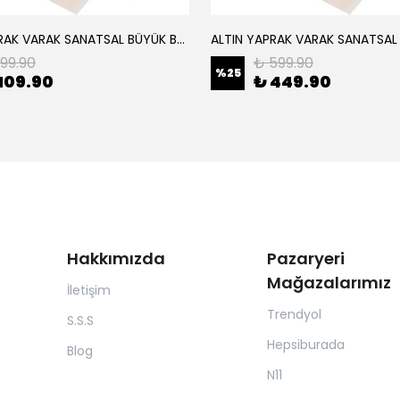
ALTIN YAPRAK VARAK SANATSAL BÜYÜK BOY FOLYO EPOKSİ REÇİNE NAİL ART 8 ADET ALTIN RENK 14X14 CM
199.90
₺ 599.90
%
25
109.90
₺ 449.90
Hakkımızda
Pazaryeri
Mağazalarımız
İletişim
Trendyol
S.S.S
Hepsiburada
Blog
N11