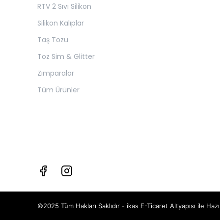
RTV 2 Sıvı Silikon
Silikon Kalıplar
Taş Tozu
Toz Sim & Glitter
Zımparalar
Tüm Ürünler
©2025 Tüm Hakları Saklıdır - ikas E-Ticaret
Altyapısı ile Hazı