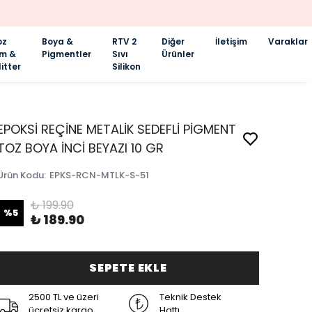
oz
Boya &
RTV 2
Diğer
İletişim
Varaklar
im &
Pigmentler
Sıvı
Ürünler
itter
Silikon
EPOKSİ REÇİNE METALİK SEDEFLİ PİGMENT
TOZ BOYA İNCİ BEYAZI 10 GR
Ürün Kodu
:
EPKS-RCN-MTLK-S-51
₺ 199.90
%
5
₺ 189.90
SEPETE EKLE
2500 TL ve üzeri
Teknik Destek
ücretsiz kargo
Hattı