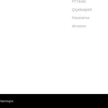
PTTAVM
Çiçeksepeti
Pazarama
Amazon
rlanmıştır.