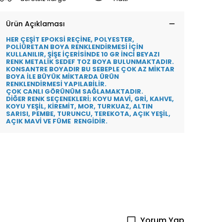
Ürün Açıklaması
HER ÇEŞİT EPOKSİ REÇİNE, POLYESTER,
POLİÜRETAN BOYA RENKLENDİRMESİ İÇİN
KULLANILIR, ŞİŞE İÇERİSİNDE 10 GR İNCİ BEYAZI
RENK METALİK SEDEF TOZ BOYA BULUNMAKTADIR.
KONSANTRE BOYADIR BU SEBEPLE ÇOK AZ MİKTAR
BOYA İLE BÜYÜK MİKTARDA ÜRÜN
RENKLENDİRMESİ YAPILABİLİR.
ÇOK CANLI GÖRÜNÜM SAĞLAMAKTADIR.
DİĞER RENK SEÇENEKLERİ; KOYU MAVİ, GRİ, KAHVE,
KOYU YEŞİL, KİREMİT, MOR, TURKUAZ, ALTIN
SARISI, PEMBE, TURUNCU, TEREKOTA, AÇIK YEŞİL,
AÇIK MAVİ VE FÜME RENGİDİR.
Yorum Yap