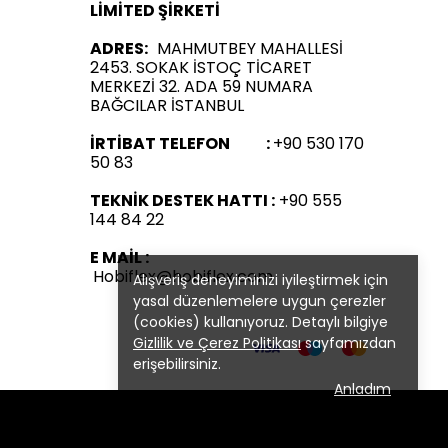
LİMİTED ŞİRKETİ
ADRES:
MAHMUTBEY MAHALLESİ
2453. SOKAK İSTOÇ TİCARET
MERKEZİ 32. ADA 59 NUMARA
BAĞCILAR İSTANBUL
İRTİBAT TELEFON :
+90 530 170
50 83
TEKNİK DESTEK HATTI :
+90 555
144 84 22
E MAİL :
Hobiflex@hobiflex.com
Alışveriş deneyiminizi iyileştirmek için
yasal düzenlemelere uygun çerezler
(cookies) kullanıyoruz. Detaylı bilgiye
Gizlilik ve Çerez Politikası
sayfamızdan
erişebilirsiniz.
Anladım