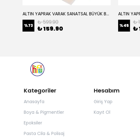
ALTIN YAPRAK VARAK SANATSAL BÜYÜK BOY FOLYO EPOKSİ REÇİNE NAİL ART 16 ADET 14X14 CM ALTIN RENK
Elyaf Dokuma Örgü Cam Elyaf 300 Gram / M2
₺ 599.90
₺ 
%
73
%
45
₺ 159.90
₺ 
Kategoriler
Hesabım
Anasayfa
Giriş Yap
Boya & Pigmentler
Kayıt Ol
Epoksiler
Pasta Cila & Polisaj