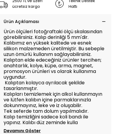
2500 TL ve üzeri
Teknik Destek
ücretsiz kargo
Hattı
Ürün Açıklaması
Ürün ölçüleri fotoğraftaki ölçü skalasından
görebilirsiniz. Kalıp derinliği 5 mm'dir.
Kalıbımız en yüksek kalitede ve esnek
silikon malzemeden üretilmiştir. Bu sebeple
uzun ömürlü kullanım sağlayabilirsiniz.
Kalıptan elde edeceğiniz ürünler tercihen;
anahtarlık, kolye, küpe, arma, magnet,
promosyon ürünleri vs olarak kullanıma
uygundur.
Kalıptan kolayca ayrılacak şekilde
tasarlanmıştır.
Kalıpları temizlemek için alkol kullanmayın
ve lütfen kalıbın içine parmaklarınızla
dokunmayınız, leke ve iz oluşabilir.
Tek seferde tam dolum yapılmalıdır.
Kalıp temizliğini sadece koli bandı ile
yapınız. Kalıbı düz zeminde kulla
Devamını Göster