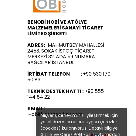
BENOBİ HOBİ VE ATÖLYE
MALZEMELERİ SANAYİ TİCARET
LİMİTED ŞİRKETİ
ADRES:
MAHMUTBEY MAHALLESİ
2453. SOKAK İSTOÇ TİCARET
MERKEZİ 32. ADA 59 NUMARA
BAĞCILAR İSTANBUL
İRTİBAT TELEFON :
+90 530 170
50 83
TEKNİK DESTEK HATTI :
+90 555
144 84 22
E MAİL :
Hobiflex@hobiflex.com
Alışveriş deneyiminizi iyileştirmek için
yasal düzenlemelere uygun çerezler
(cookies) kullanıyoruz. Detaylı bilgiye
Gizlilik ve Çerez Politikası
sayfamızdan