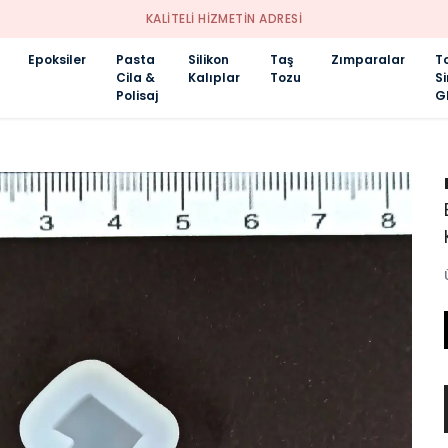
KALİTELİ HİZMETİN ADRESİ
Epoksiler
Pasta
Silikon
Taş
Zımparalar
T
Cila &
Kalıplar
Tozu
S
Polisaj
Gl