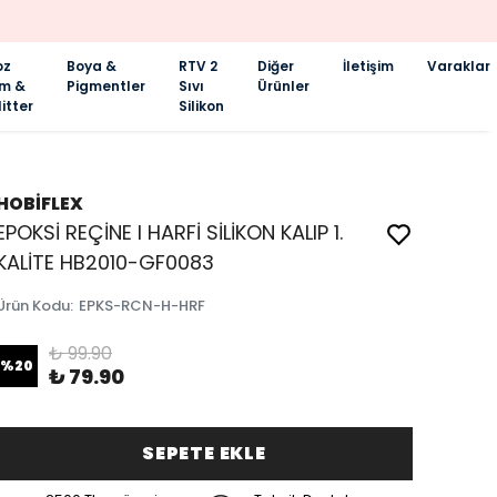
oz
Boya &
RTV 2
Diğer
İletişim
Varaklar
im &
Pigmentler
Sıvı
Ürünler
itter
Silikon
HOBİFLEX
EPOKSİ REÇİNE I HARFİ SİLİKON KALIP 1.
KALİTE HB2010-GF0083
Ürün Kodu
:
EPKS-RCN-H-HRF
₺ 99.90
%
20
₺ 79.90
SEPETE EKLE