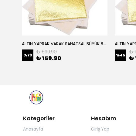
ALTIN YAPRAK VARAK SANATSAL BÜYÜK BOY FOLYO EPOKSİ REÇİNE NAİL ART 16 ADET 14X14 CM ALTIN RENK
Elyaf Dokuma Örgü Cam Elyaf 300 Gram / M2
₺ 599.90
₺ 
%
73
%
45
₺ 159.90
₺ 
Kategoriler
Hesabım
Anasayfa
Giriş Yap