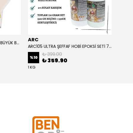
ARC
ARC
ALTIN YAPRAK VARAK SANATSAL BÜYÜK BOY FOLYO EPOKSİ REÇİNE NAİL ART 90 ADET 14X14 CM ALTIN RENK
ARC105 ULTRA ŞEFFAF HOBİ EPOKSİ SETİ 750 GRAM
₺ 399.00
%
10
%
1
₺ 359.90
1 KG