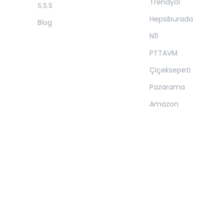
Trendyol
S.S.S
Hepsiburada
Blog
N11
PTTAVM
Çiçeksepeti
Pazarama
Amazon