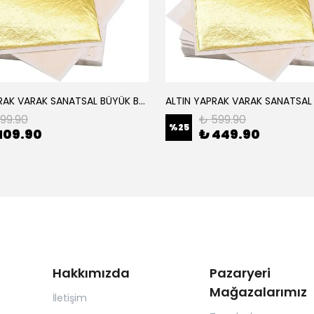
ALTIN YAPRAK VARAK SANATSAL BÜYÜK BOY FOLYO EPOKSİ REÇİNE NAİL ART 8 ADET ALTIN RENK 14X14 CM
199.90
₺ 599.90
%
25
109.90
₺ 449.90
Hakkımızda
Pazaryeri
Mağazalarımız
İletişim