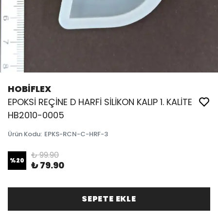
HOBİFLEX
EPOKSİ REÇİNE D HARFİ SİLİKON KALIP 1. KALİTE
HB2010-0005
Ürün Kodu
:
EPKS-RCN-C-HRF-3
₺ 99.90
%
20
₺ 79.90
SEPETE EKLE