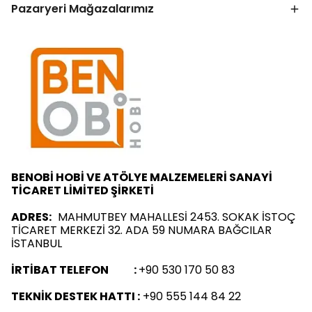
Pazaryeri Mağazalarımız
BENOBİ HOBİ VE ATÖLYE MALZEMELERİ SANAYİ
TİCARET LİMİTED ŞİRKETİ
ADRES:
MAHMUTBEY MAHALLESİ 2453. SOKAK İSTOÇ
TİCARET MERKEZİ 32. ADA 59 NUMARA BAĞCILAR
İSTANBUL
İRTİBAT TELEFON :
+90 530 170 50 83
TEKNİK DESTEK HATTI :
+90 555 144 84 22