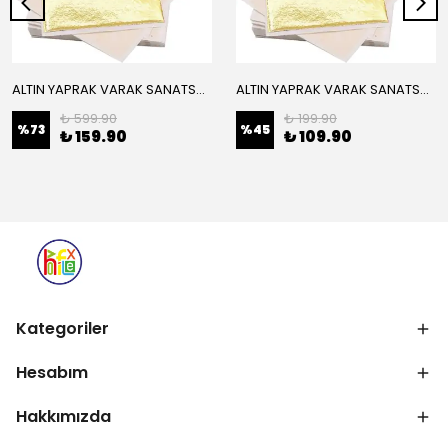
ALTIN YAPRAK VARAK SANATSAL BÜYÜK BOY FOLYO EPOKSİ REÇİNE NAİL ART 16 ADET 14X14 CM ALTIN RENK
ALTIN YAPRAK VARAK SANATSAL BÜYÜK BOY FOLYO EPOKSİ REÇİNE NAİL ART 8 ADET ALTIN RENK 14X14 CM
₺ 599.90
₺ 199.90
%
73
%
45
₺ 159.90
₺ 109.90
Kategoriler
Hesabım
Hakkımızda