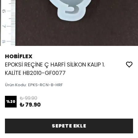
HOBİFLEX
EPOKSİ REÇİNE Ç HARFİ SİLİKON KALIP 1.
KALİTE HB2010-GF0077
Ürün Kodu
:
EPKS-RCN-B-HRF
₺ 99.90
%
20
₺ 79.90
SEPETE EKLE