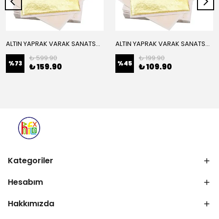
ALTIN YAPRAK VARAK SANATSAL BÜYÜK BOY FOLYO EPOKSİ REÇİNE NAİL ART 16 ADET 14X14 CM ALTIN RENK
ALTIN YAPRAK VARAK SANATSAL BÜYÜK BOY FOLYO EPOKSİ REÇİNE NAİL ART 8 ADET ALTIN RENK 14X14 CM
₺ 599.90
₺ 199.90
%
73
%
45
₺ 159.90
₺ 109.90
Kategoriler
Hesabım
Hakkımızda