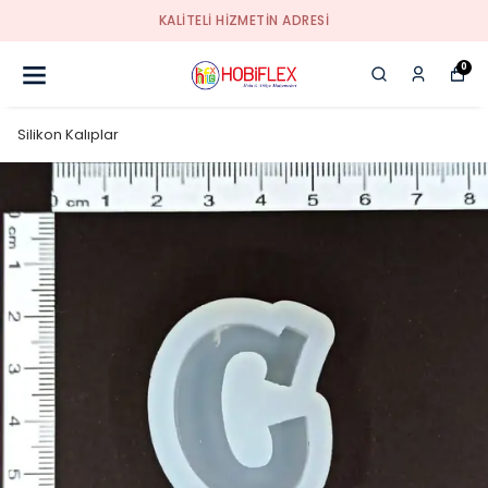
İ
2500 TL VE ÜZERI ÜCRETSIZ 
0
Silikon Kalıplar