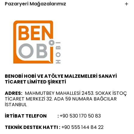
Pazaryeri Mağazalarımız
BENOBİ HOBİ VE ATÖLYE MALZEMELERİ SANAYİ
TİCARET LİMİTED ŞİRKETİ
ADRES:
MAHMUTBEY MAHALLESİ 2453. SOKAK İSTOÇ
TİCARET MERKEZİ 32. ADA 59 NUMARA BAĞCILAR
İSTANBUL
İRTİBAT TELEFON :
+90 530 170 50 83
TEKNİK DESTEK HATTI :
+90 555 144 84 22