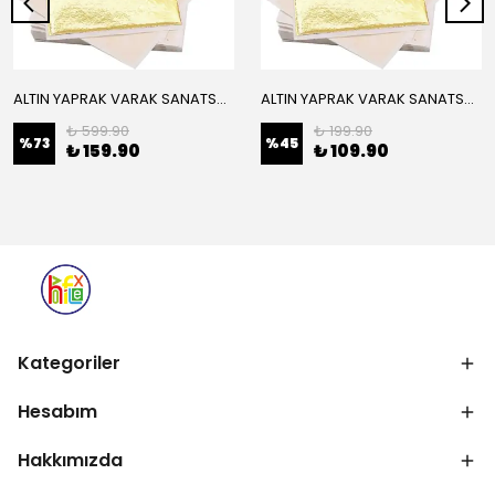
ALTIN YAPRAK VARAK SANATSAL BÜYÜK BOY FOLYO EPOKSİ REÇİNE NAİL ART 16 ADET 14X14 CM ALTIN RENK
ALTIN YAPRAK VARAK SANATSAL BÜYÜK BOY FOLYO EPOKSİ REÇİNE NAİL ART 8 ADET ALTIN RENK 14X14 CM
₺ 599.90
₺ 199.90
%
73
%
45
₺ 159.90
₺ 109.90
Kategoriler
Hesabım
Hakkımızda