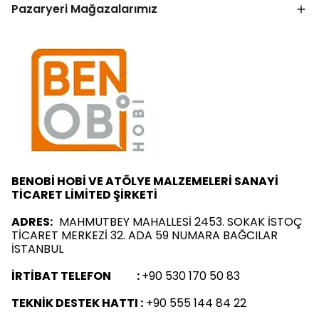
Pazaryeri Mağazalarımız
BENOBİ HOBİ VE ATÖLYE MALZEMELERİ SANAYİ
TİCARET LİMİTED ŞİRKETİ
ADRES:
MAHMUTBEY MAHALLESİ 2453. SOKAK İSTOÇ
TİCARET MERKEZİ 32. ADA 59 NUMARA BAĞCILAR
İSTANBUL
İRTİBAT TELEFON :
+90 530 170 50 83
TEKNİK DESTEK HATTI :
+90 555 144 84 22