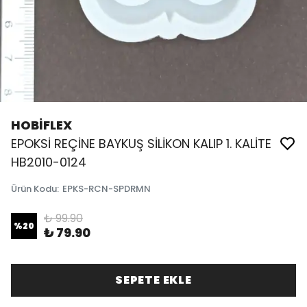
HOBİFLEX
EPOKSİ REÇİNE BAYKUŞ SİLİKON KALIP 1. KALİTE
HB2010-0124
Ürün Kodu
:
EPKS-RCN-SPDRMN
₺ 99.90
%
20
₺ 79.90
SEPETE EKLE