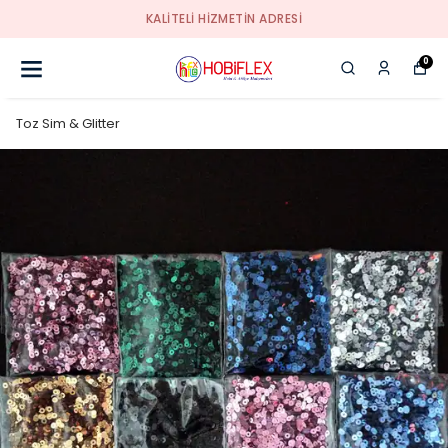
KALİTELİ HİZMETİN ADRESİ
0
Toz Sim & Glitter