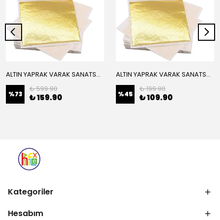
ALTIN YAPRAK VARAK SANATSAL BÜYÜK BOY FOLYO EPOKSİ REÇİNE NAİL ART 16 ADET 14X14 CM ALTIN RENK
ALTIN YAPRAK VARAK SANATSAL BÜYÜK BOY FOLYO EPOKSİ REÇİNE NAİL ART 8 ADET ALTIN RENK 14X14 CM
₺ 599.90
₺ 199.90
%
73
%
45
₺ 159.90
₺ 109.90
Kategoriler
Hesabım