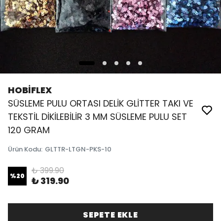
HOBİFLEX
SÜSLEME PULU ORTASI DELİK GLİTTER TAKI VE
TEKSTİL DİKİLEBİLİR 3 MM SÜSLEME PULU SET
120 GRAM
Ürün Kodu
:
GLTTR-LTGN-PKS-10
₺ 399.90
%
20
₺ 319.90
SEPETE EKLE