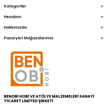
Kategoriler
Hesabım
Hakkımızda
Pazaryeri Mağazalarımız
BENOBİ HOBİ VE ATÖLYE MALZEMELERİ SANAYİ
TİCARET LİMİTED ŞİRKETİ