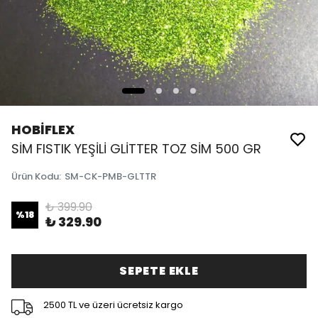
HOBİFLEX
SİM FISTIK YEŞİLİ GLİTTER TOZ SİM 500 GR
Ürün Kodu
:
SM-CK-PMB-GLTTR
₺ 399.90
%
18
₺ 329.90
SEPETE EKLE
2500 TL ve üzeri ücretsiz kargo