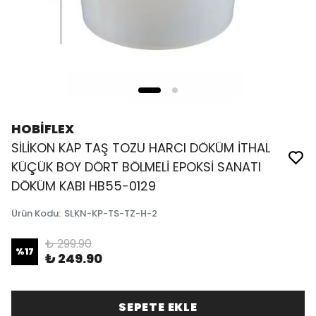
HOBİFLEX
SİLİKON KAP TAŞ TOZU HARCI DÖKÜM İTHAL
KÜÇÜK BOY DÖRT BÖLMELİ EPOKSİ SANATI
DÖKÜM KABI HB55-0129
Ürün Kodu
:
SLKN-KP-TS-TZ-H-2
₺ 299.90
%
17
₺ 249.90
SEPETE EKLE