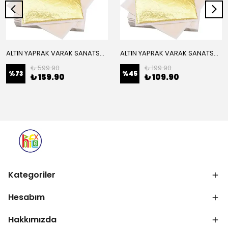
ALTIN YAPRAK VARAK SANATSAL BÜYÜK BOY FOLYO EPOKSİ REÇİNE NAİL ART 16 ADET 14X14 CM ALTIN RENK
ALTIN YAPRAK VARAK SANATSAL BÜYÜK BOY FOLYO EPOKSİ REÇİNE NAİL ART 8 ADET ALTIN RENK 14X14 CM
₺ 599.90
₺ 199.90
%
73
%
45
₺ 159.90
₺ 109.90
Kategoriler
Hesabım
Hakkımızda