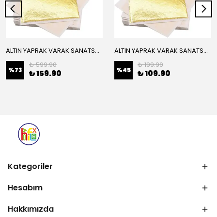
ALTIN YAPRAK VARAK SANATSAL BÜYÜK BOY FOLYO EPOKSİ REÇİNE NAİL ART 16 ADET 14X14 CM ALTIN RENK
ALTIN YAPRAK VARAK SANATSAL BÜYÜK BOY FOLYO EPOKSİ REÇİNE NAİL ART 8 ADET ALTIN RENK 14X14 CM
₺ 599.90
₺ 199.90
%
73
%
45
₺ 159.90
₺ 109.90
Kategoriler
Hesabım
Hakkımızda