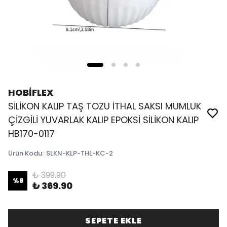
HOBİFLEX
SİLİKON KALIP TAŞ TOZU İTHAL SAKSI MUMLUK
ÇİZGİLİ YUVARLAK KALIP EPOKSİ SİLİKON KALIP
HB170-0117
Ürün Kodu
:
SLKN-KLP-THL-KC-2
₺ 399.90
%
8
₺ 369.90
SEPETE EKLE