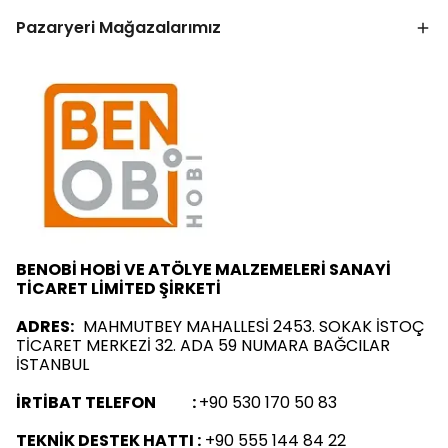
Pazaryeri Mağazalarımız
BENOBİ HOBİ VE ATÖLYE MALZEMELERİ SANAYİ
TİCARET LİMİTED ŞİRKETİ
ADRES:
MAHMUTBEY MAHALLESİ 2453. SOKAK İSTOÇ
TİCARET MERKEZİ 32. ADA 59 NUMARA BAĞCILAR
İSTANBUL
İRTİBAT TELEFON :
+90 530 170 50 83
TEKNİK DESTEK HATTI :
+90 555 144 84 22