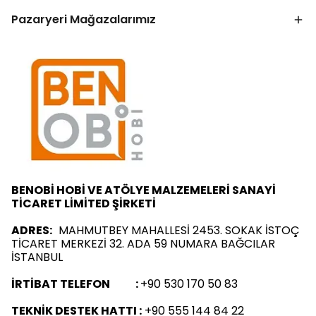
Pazaryeri Mağazalarımız
BENOBİ HOBİ VE ATÖLYE MALZEMELERİ SANAYİ
TİCARET LİMİTED ŞİRKETİ
ADRES:
MAHMUTBEY MAHALLESİ 2453. SOKAK İSTOÇ
TİCARET MERKEZİ 32. ADA 59 NUMARA BAĞCILAR
İSTANBUL
İRTİBAT TELEFON :
+90 530 170 50 83
TEKNİK DESTEK HATTI :
+90 555 144 84 22