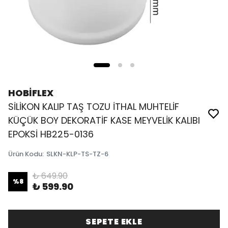
HOBİFLEX
SİLİKON KALIP TAŞ TOZU İTHAL MUHTELİF
KÜÇÜK BOY DEKORATİF KASE MEYVELİK KALIBI
EPOKSİ HB225-0136
Ürün Kodu
:
SLKN-KLP-TS-TZ-6
₺ 649.90
%
8
₺ 599.90
SEPETE EKLE