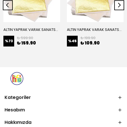
ALTIN YAPRAK VARAK SANATSAL BÜYÜK BOY FOLYO EPOKSİ REÇİNE NAİL ART 16 ADET 14X14 CM ALTIN RENK
ALTIN YAPRAK VARAK SANATSAL BÜYÜK BOY FOLYO EPOKSİ REÇİNE NAİL ART 8 ADET ALTIN RENK 14X14 CM
₺ 599.90
₺ 199.90
%
73
%
45
₺ 159.90
₺ 109.90
Kategoriler
Hesabım
Hakkımızda